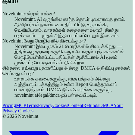
தளம்
Novelmint என்றால் என்ன?
Novelmint, AI ஒருங்கிணைந்த தொடர் புனைகதை தளம்.
ஆசிரியர்கள் நாவல்களை திட்டமிட்டு, உருவாக்கி,
வெளியிடலாம். வாசகர்கள் கதைகளை உலாவி, திறந்து
படிக்கலாம் — முதல் அத்தியாயம் எப்போதும் இலவசம்.
Novelmint வேறு மொழிகளில் கிடைக்குமா?
Novelmint இடைமுகம் 21 மொழிகளில் கிடைக்கிறது —
இதில் எழுத்தாளர் கருவிகளும் அடங்கும். புத்தகங்களின்
மொழிபெயர்க்கப்பட்ட பதிப்புகள் ஆசிரியரால் AI மூலம்
முன்கூட்டியே உருவாக்கப்படுகின்றன.
சிக்கலை எவ்வாறு புகாரளிப்பது அல்லது DMCA அறிவிப்பு தாக்கல்
செய்வது எப்படி?
உள்ளடக்க கவலைகளுக்கு, எந்த புத்தகம் அல்லது
அத்தியாயப் பக்கத்திலும் உள்ள Report பொத்தானைப்
பயன்படுத்தவும். DMCA நீக்க கோரிக்கைகளுக்கு,
novelmint.ai/legal/dmca-ஐப் பார்வையிடவும்.
Pricing
MCP
Terms
Privacy
Cookies
Content
Refunds
DMCA
Your
Privacy Choices
©
2026
Novelmint