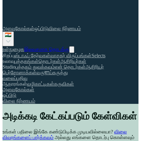
அளவுகோல்கள்
ஒப்பிடு
விலை நிர்ணயம்
உள்நுழைக
இலவசமாக தொடங்கு
சிறப்பு
ஸ்டாஃப் தேர்வுகள்
வாசகர் விருப்பங்கள்
Selects
உலாவு
புத்தகங்கள்
தொடர்கள்
ஆசிரியர்கள்
Studio
புத்தகம் துவக்கவும்
என் தொடர்கள்
ஆசிரியர்
பெர்சோனாக்கள்
வருवाய்
கருத்து
வலைப்பதிவு
ஆதாரங்கள்
வழிகாட்டிகள்
கருவிகள்
அளவுகோல்கள்
ஒப்பிடு
விலை நிர்ணயம்
அடிக்கடி கேட்கப்படும் கேள்விகள்
உங்கள் பதிலை இங்கே கண்டுபிடிக்க முடியவில்லையா?
விலை
விவரங்களைப் பார்க்கவும்
அல்லது எங்களை தொடர்பு கொள்ளவும்