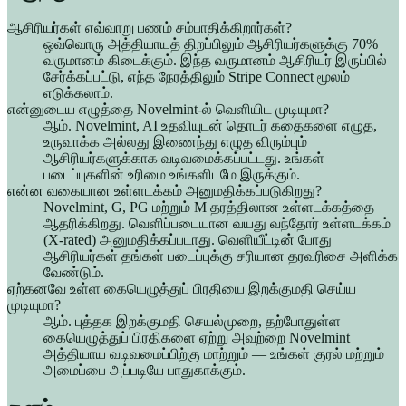
ஆசிரியர்கள் எவ்வாறு பணம் சம்பாதிக்கிறார்கள்?
ஒவ்வொரு அத்தியாயத் திறப்பிலும் ஆசிரியர்களுக்கு 70%
வருமானம் கிடைக்கும். இந்த வருமானம் ஆசிரியர் இருப்பில்
சேர்க்கப்பட்டு, எந்த நேரத்திலும் Stripe Connect மூலம்
எடுக்கலாம்.
என்னுடைய எழுத்தை Novelmint-ல் வெளியிட முடியுமா?
ஆம். Novelmint, AI உதவியுடன் தொடர் கதைகளை எழுத,
உருவாக்க அல்லது இணைந்து எழுத விரும்பும்
ஆசிரியர்களுக்காக வடிவமைக்கப்பட்டது. உங்கள்
படைப்புகளின் உரிமை உங்களிடமே இருக்கும்.
என்ன வகையான உள்ளடக்கம் அனுமதிக்கப்படுகிறது?
Novelmint, G, PG மற்றும் M தரத்திலான உள்ளடக்கத்தை
ஆதரிக்கிறது. வெளிப்படையான வயது வந்தோர் உள்ளடக்கம்
(X-rated) அனுமதிக்கப்படாது. வெளியீட்டின் போது
ஆசிரியர்கள் தங்கள் படைப்புக்கு சரியான தரவரிசை அளிக்க
வேண்டும்.
ஏற்கனவே உள்ள கையெழுத்துப் பிரதியை இறக்குமதி செய்ய
முடியுமா?
ஆம். புத்தக இறக்குமதி செயல்முறை, தற்போதுள்ள
கையெழுத்துப் பிரதிகளை ஏற்று அவற்றை Novelmint
அத்தியாய வடிவமைப்பிற்கு மாற்றும் — உங்கள் குரல் மற்றும்
அமைப்பை அப்படியே பாதுகாக்கும்.