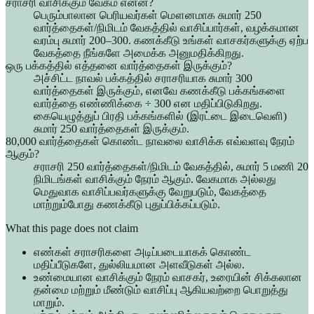
சராசரி வாசிக்கும் வேகம் என்ன?
பெரும்பாலான பெரியவர்கள் மௌனமாக சுமார் 250
வார்த்தைகள்/நிமிடம் வேகத்தில் வாசிப்பார்கள், வழக்கமான
வரம்பு சுமார் 200–300. கணக்கீடு உங்கள் வாசகர்களுக்கு ஏற்ப
வேகத்தை நீங்களே அமைக்க அனுமதிக்கிறது.
ஒரு பக்கத்தில் எத்தனை வார்த்தைகள் இருக்கும்?
அச்சிட்ட நாவல் பக்கத்தில் சராசரியாக சுமார் 300
வார்த்தைகள் இருக்கும், எனவே கணக்கீடு பக்கங்களை
வார்த்தை எண்ணிக்கை ÷ 300 என மதிப்பிடுகிறது.
கையெழுத்துப் பிரதி பக்கங்களில் (இரட்டை இடைவெளி)
சுமார் 250 வார்த்தைகள் இருக்கும்.
80,000 வார்த்தைகள் கொண்ட நாவலை வாசிக்க எவ்வளவு நேரம்
ஆகும்?
சராசரி 250 வார்த்தைகள்/நிமிடம் வேகத்தில், சுமார் 5 மணி 20
நிமிடங்கள் வாசிக்கும் நேரம் ஆகும். வேகமாக அல்லது
மெதுவாக வாசிப்பவர்களுக்கு வேறுபடும், வேகத்தை
மாற்றும்போது கணக்கீடு புதுப்பிக்கப்படும்.
What this page does not claim
எண்கள் சராசரிகளை அடிப்படையாகக் கொண்ட
மதிப்பீடுகளே, துல்லியமான அளவீடுகள் அல்ல.
உண்மையான வாசிக்கும் நேரம் வாசகர், உரையின் சிக்கலான
தன்மை மற்றும் மீண்டும் வாசிப்பு ஆகியவற்றை பொறுத்து
மாறும்.