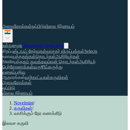
அளவுகோல்கள்
ஒப்பிடு
விலை நிர்ணயம்
உள்நுழைக
இலவசமாக தொடங்கு
சிறப்பு
ஸ்டாஃப் தேர்வுகள்
வாசகர் விருப்பங்கள்
Selects
உலாவு
புத்தகங்கள்
தொடர்கள்
ஆசிரியர்கள்
Studio
புத்தகம் துவக்கவும்
என் தொடர்கள்
ஆசிரியர்
பெர்சோனாக்கள்
வருवाய்
கருத்து
வலைப்பதிவு
ஆதாரங்கள்
வழிகாட்டிகள்
கருவிகள்
அளவுகோல்கள்
ஒப்பிடு
விலை நிர்ணயம்
Novelmint
/
கருவிகள்
/
வாசிக்கும் நேர கணக்கீடு
இலவச கருவி