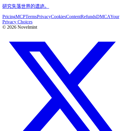
研究失落世界的遗迹。
Pricing
MCP
Terms
Privacy
Cookies
Content
Refunds
DMCA
Your
Privacy Choices
©
2026
Novelmint