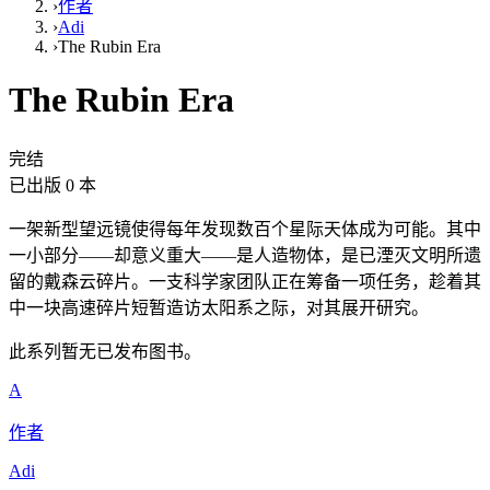
›
作者
›
Adi
›
The Rubin Era
The Rubin Era
完结
已出版 0 本
一架新型望远镜使得每年发现数百个星际天体成为可能。其中
一小部分——却意义重大——是人造物体，是已湮灭文明所遗
留的戴森云碎片。一支科学家团队正在筹备一项任务，趁着其
中一块高速碎片短暂造访太阳系之际，对其展开研究。
此系列暂无已发布图书。
A
作者
Adi