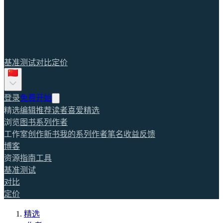
基准测试
对比
定价
登录
免费开始
精选
编辑推荐
读者喜爱
精选
浏览
图书
系列
作者
工作室
创作新书
我的系列
作者笔名
收益
反馈
博客
资源
指南
工具
基准测试
对比
定价
精选