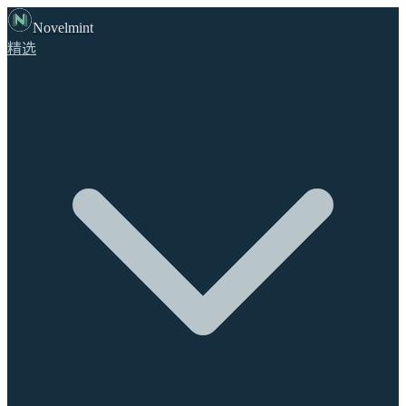
Novelmint
精选