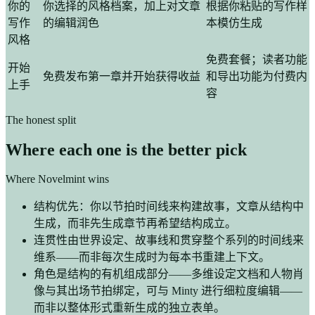
你的
你选择的风格档案，加上对文章
根据你粘贴的写作样
写作
的编辑润色
本模仿生成
风格
免费套餐；读者功能
开始
免费发布第一章并开始获得收益
和导出功能为付费内
上手
容
The honest split
Where each one is the better pick
Where Novelmint wins
结构优先：你以节拍时间线来构建故事，文章从结构中
生成，而非先生成章节再希望结构成立。
连贯性由世界设定、故事线和贯穿整个系列的时间线来
维系——而非每次生成时为每本书重建上下文。
角色是结构的有机组成部分——多维设定文档和人物肖
像与其出场节拍绑定，可与 Minty 进行细粒度编辑——
而非以整体形式重新生成的独立表单。