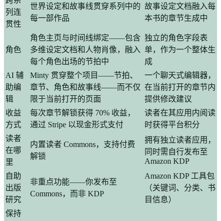
跨系
世界设定和故事线贯穿系列中的
故事设定文档融入每
列连
每一部作品
本书的章节生成中
贯性
角色主页与时间线绑定——包含
独立的角色字段表
角色
多维设定文档和人物肖像，融入
单，作为一个整体生
每个角色出场的节拍中
成
AI 辅
Minty 贯穿整个项目——节拍、
一个聊天式编辑器，
助编
章节、角色和故事线——而不仅
在当前打开的章节内
辑
限于当前打开的页面
提供修改建议
收益
每次章节解锁获得 70% 收益，
读者在其应用内阅读
方式
通过 Stripe 以现金形式支付
时获得平台积分
读者
拥有独立读者应用，
内置读者 Commons，支持付费
在哪
同时需自行发布至
解锁
Amazon KDP
里
自助
Amazon KDP 工具包
非重点功能——你发布至
出版
（关键词、分类、书
Commons，而非 KDP
研究
目信息）
保持