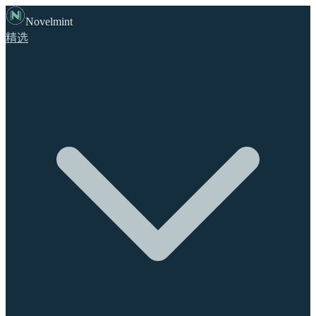
Novelmint
精选