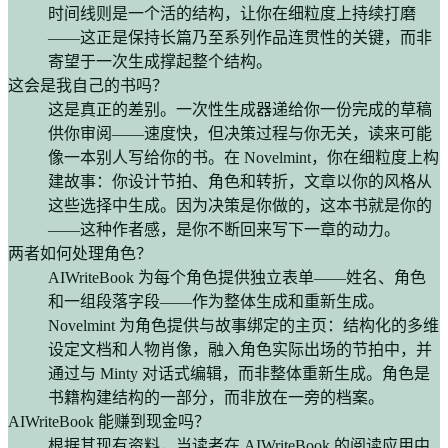
时间线则是一个活的结构，让你在细粒度上持续打磨
——这正是保持长篇乃至系列作品连贯性的关键，而非
寄望于一次生成撑起整个结构。
这会是我自己的书吗？
这是真正的差别。一次性生成器递给你一份完成的草稿
供你审阅——速度快，但决策过程与你无关，读来可能
像一本别人写给你的书。在 Novelmint，你在细粒度上构
建故事：你设计节拍、角色和转折，文章以你的风格从
这些选择中生成。因为决策是你做的，这本书就是你的
——这种作者感，是你不断回来写下一章的动力。
两者如何处理角色？
AIWriteBook 为每个角色提供独立表单——姓名、角色
和一组段落字段——作为整体生成和重新生成。
Novelmint 为角色提供与故事绑定的主页：结构化的多维
设定文档和人物肖像，融入角色实际出场的节拍中，并
通过与 Minty 对话式编辑，而非整体重新生成。角色是
书籍构建结构的一部分，而非放在一旁的档案。
AIWriteBook 能赚到现金吗？
根据其现有资料，当读者在 AIWriteBook 的阅读应用中