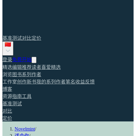
基准测试
对比
定价
登录
免费开始
精选
编辑推荐
读者喜爱
精选
浏览
图书
系列
作者
工作室
创作新书
我的系列
作者笔名
收益
反馈
博客
资源
指南
工具
基准测试
对比
定价
Novelmint
/
适合你
/