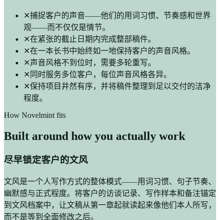
✕
捕捉客户的声音——他们的用词习惯、节奏感和世界
观——而不仅仅是情节。
✕
在紧张的截止日期内完成整部稿件。
✕
在一本长书中始终如一地保持客户的声音风格。
✕
声音风格不到位时，需要多轮重写。
✕
同时服务多位客户，每位声音风格各异。
✕
保持项目井然有序，并将稿件整理到足以交付的洁净
程度。
How Novelmint fits
Built around how you actually work
尽早锁定客户的文风
文风是一个人写作方式的整体模式——用词习惯、句子节奏、
幽默感与正式程度。将客户的访谈记录、写作样本和备注锚定
到文风档案中，让文稿从第一章起就读起来像他们本人所写，
而不是等到全面修改之后。