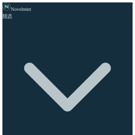
Novelmint
精选