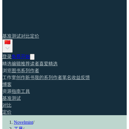
基准测试
对比
定价
登录
免费开始
精选
编辑推荐
读者喜爱
精选
浏览
图书
系列
作者
工作室
创作新书
我的系列
作者笔名
收益
反馈
博客
资源
指南
工具
基准测试
对比
定价
Novelmint
/
工具
/