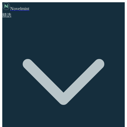
Novelmint
精选