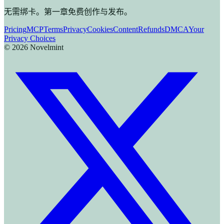
无需绑卡。第一章免费创作与发布。
Pricing
MCP
Terms
Privacy
Cookies
Content
Refunds
DMCA
Your
Privacy Choices
©
2026
Novelmint