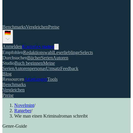
Benchmarks
Vergleichen
Preise
Anmelden
Kostenlos starten
Empfohlen
Redaktionswahl
Leserlieblinge
Selects
Durchsuchen
Bücher
Serien
Autoren
Studio
Buch beginnen
Meine
Serien
Autorenpersonas
Umsatz
Feedback
Blog
Ressourcen
Anleitungen
Tools
Benchmarks
Vergleichen
Preise
Novelmint
/
Ratgeber
/
Wie man einen Kriminalroman schreibt
Genre-Guide