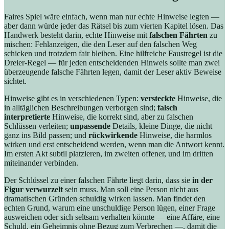
Faires Spiel wäre einfach, wenn man nur echte Hinweise legten —
aber dann würde jeder das Rätsel bis zum vierten Kapitel lösen. Das
Handwerk besteht darin, echte Hinweise mit
falschen Fährten
zu
mischen: Fehlanzeigen, die den Leser auf den falschen Weg
schicken und trotzdem fair bleiben. Eine hilfreiche Faustregel ist die
Dreier-Regel — für jeden entscheidenden Hinweis sollte man zwei
überzeugende falsche Fährten legen, damit der Leser aktiv Beweise
sichtet.
Hinweise gibt es in verschiedenen Typen:
versteckte
Hinweise, die
in alltäglichen Beschreibungen verborgen sind;
falsch
interpretierte
Hinweise, die korrekt sind, aber zu falschen
Schlüssen verleiten;
unpassende
Details, kleine Dinge, die nicht
ganz ins Bild passen; und
rückwirkende
Hinweise, die harmlos
wirken und erst entscheidend werden, wenn man die Antwort kennt.
Im ersten Akt subtil platzieren, im zweiten offener, und im dritten
miteinander verbinden.
Der Schlüssel zu einer falschen Fährte liegt darin, dass sie
in der
Figur verwurzelt
sein muss. Man soll eine Person nicht aus
dramatischen Gründen schuldig wirken lassen. Man findet den
echten Grund, warum eine unschuldige Person lügen, einer Frage
ausweichen oder sich seltsam verhalten könnte — eine Affäre, eine
Schuld, ein Geheimnis ohne Bezug zum Verbrechen —, damit die