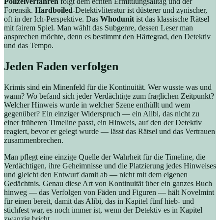
Polizeiverfahren
folgt dem echten Ermittlungsalltag und der
Forensik.
Hardboiled
-Detektivliteratur ist düsterer und zynischer,
oft in der Ich-Perspektive. Das
Whodunit
ist das klassische Rätsel
mit fairem Spiel. Man wählt das Subgenre, dessen Leser man
ansprechen möchte, denn es bestimmt den Härtegrad, den Detektiv
und das Tempo.
Jeden Faden verfolgen
Krimis sind ein Minenfeld für die Kontinuität. Wer wusste was und
wann? Wo befand sich jeder Verdächtige zum fraglichen Zeitpunkt?
Welcher Hinweis wurde in welcher Szene enthüllt und wem
gegenüber? Ein einziger Widerspruch — ein Alibi, das nicht zu
einer früheren Timeline passt, ein Hinweis, auf den der Detektiv
reagiert, bevor er gelegt wurde — lässt das Rätsel und das Vertrauen
zusammenbrechen.
Man pflegt eine einzige Quelle der Wahrheit für die Timeline, die
Verdächtigen, ihre Geheimnisse und die Platzierung jedes Hinweises
und gleicht den Entwurf damit ab — nicht mit dem eigenen
Gedächtnis. Genau diese Art von Kontinuität über ein ganzes Buch
hinweg — das Verfolgen von Fäden und Figuren — hält Novelmint
für einen bereit, damit das Alibi, das in Kapitel fünf hieb- und
stichfest war, es noch immer ist, wenn der Detektiv es in Kapitel
zwanzig bricht.