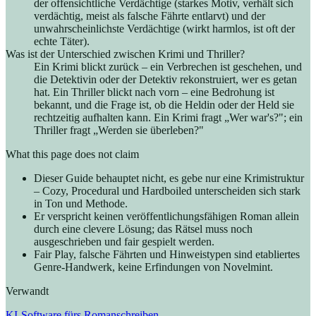
der offensichtliche Verdächtige (starkes Motiv, verhält sich
verdächtig, meist als falsche Fährte entlarvt) und der
unwahrscheinlichste Verdächtige (wirkt harmlos, ist oft der
echte Täter).
Was ist der Unterschied zwischen Krimi und Thriller?
Ein Krimi blickt zurück – ein Verbrechen ist geschehen, und
die Detektivin oder der Detektiv rekonstruiert, wer es getan
hat. Ein Thriller blickt nach vorn – eine Bedrohung ist
bekannt, und die Frage ist, ob die Heldin oder der Held sie
rechtzeitig aufhalten kann. Ein Krimi fragt „Wer war's?"; ein
Thriller fragt „Werden sie überleben?"
What this page does not claim
Dieser Guide behauptet nicht, es gebe nur eine Krimistruktur
– Cozy, Procedural und Hardboiled unterscheiden sich stark
in Ton und Methode.
Er verspricht keinen veröffentlichungsfähigen Roman allein
durch eine clevere Lösung; das Rätsel muss noch
ausgeschrieben und fair gespielt werden.
Fair Play, falsche Fährten und Hinweistypen sind etabliertes
Genre-Handwerk, keine Erfindungen von Novelmint.
Verwandt
KI-Software fürs Romanschreiben