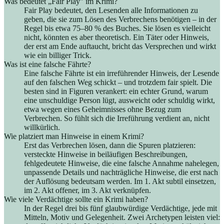
Was bedeutet „Fair Play" im Krimi?
Fair Play bedeutet, den Lesenden alle Informationen zu
geben, die sie zum Lösen des Verbrechens benötigen – in der
Regel bis etwa 75–80 % des Buches. Sie lösen es vielleicht
nicht, könnten es aber theoretisch. Ein Täter oder Hinweis,
der erst am Ende auftaucht, bricht das Versprechen und wirkt
wie ein billiger Trick.
Was ist eine falsche Fährte?
Eine falsche Fährte ist ein irreführender Hinweis, der Lesende
auf den falschen Weg schickt – und trotzdem fair spielt. Die
besten sind in Figuren verankert: ein echter Grund, warum
eine unschuldige Person lügt, ausweicht oder schuldig wirkt,
etwa wegen eines Geheimnisses ohne Bezug zum
Verbrechen. So fühlt sich die Irreführung verdient an, nicht
willkürlich.
Wie platziert man Hinweise in einem Krimi?
Erst das Verbrechen lösen, dann die Spuren platzieren:
versteckte Hinweise in beiläufigen Beschreibungen,
fehlgedeutete Hinweise, die eine falsche Annahme nahelegen,
unpassende Details und nachträgliche Hinweise, die erst nach
der Auflösung bedeutsam werden. Im 1. Akt subtil einsetzen,
im 2. Akt offener, im 3. Akt verknüpfen.
Wie viele Verdächtige sollte ein Krimi haben?
In der Regel drei bis fünf glaubwürdige Verdächtige, jede mit
Mitteln, Motiv und Gelegenheit. Zwei Archetypen leisten viel: