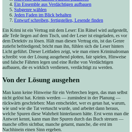
Ein Ensemble aus Verdächtigen aufbauen
Subgenre wählen
Jeden Faden im Blick behalten
Entwurf schreiben, fertigstellen, Lesende finden
Ein Krimi ist ein Vertrag mit dem Leser: Ein Rätsel wird aufgestellt,
alle Teile liegen auf dem Tisch, und der Leser ist eingeladen, es vor
dem Detektiv zu lösen. Hält man diesen Vertrag ein, ist das Genre
zutiefst befriedigend; bricht man ihn, fühlen sich die Leser hinters
Licht geführt. Dieser Leitfaden zeigt, wie man einen Kriminalroman
schreibt: von der Lösung ausgehend plotten, fair spielen, Hinweise
und falsche Fährten legen und eine Reihe von Verdächtigen
aufbauen, die es wirklich verdienen, verdächtigt zu werden.
Von der Lösung ausgehen
Man kann keine Hinweise für ein Verbrechen legen, das man selbst
nicht gelöst hat. Krimis werden — zumindest in der Planung —
rückwärts geschrieben: Man entscheidet, wer es getan hat, warum,
wie und wie die Tat vertuscht wurde, und arbeitet dann heraus,
welche Spuren diese Wahrheit hinterlassen hätte. Erst wenn man die
Antwort kennt, kann man ihre Spuren durch das Buch streuen —
manche offen sichtbar, manche getarnt, manche, die erst im
Nachhinein einen Sinn ergeben.