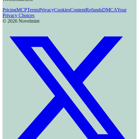
Pricing
MCP
Terms
Privacy
Cookies
Content
Refunds
DMCA
Your
Privacy Choices
©
2026
Novelmint