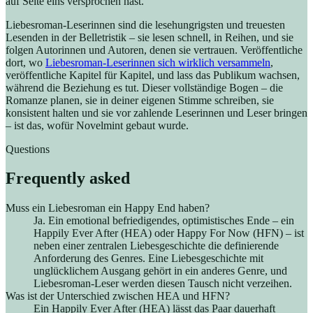
auf Seite eins versprochen hast.
Liebesroman-Leserinnen sind die lesehungrigsten und treuesten
Lesenden in der Belletristik – sie lesen schnell, in Reihen, und sie
folgen Autorinnen und Autoren, denen sie vertrauen. Veröffentliche
dort, wo
Liebesroman-Leserinnen sich wirklich versammeln
,
veröffentliche Kapitel für Kapitel, und lass das Publikum wachsen,
während die Beziehung es tut. Dieser vollständige Bogen – die
Romanze planen, sie in deiner eigenen Stimme schreiben, sie
konsistent halten und sie vor zahlende Leserinnen und Leser bringen
– ist das, wofür Novelmint gebaut wurde.
Questions
Frequently asked
Muss ein Liebesroman ein Happy End haben?
Ja. Ein emotional befriedigendes, optimistisches Ende – ein
Happily Ever After (HEA) oder Happy For Now (HFN) – ist
neben einer zentralen Liebesgeschichte die definierende
Anforderung des Genres. Eine Liebesgeschichte mit
unglücklichem Ausgang gehört in ein anderes Genre, und
Liebesroman-Leser werden diesen Tausch nicht verzeihen.
Was ist der Unterschied zwischen HEA und HFN?
Ein Happily Ever After (HEA) lässt das Paar dauerhaft