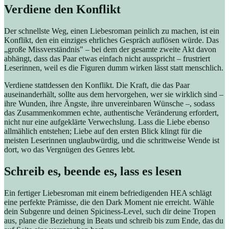
Verdiene den Konflikt
Der schnellste Weg, einen Liebesroman peinlich zu machen, ist ein
Konflikt, den ein einziges ehrliches Gespräch auflösen würde. Das
„große Missverständnis" – bei dem der gesamte zweite Akt davon
abhängt, dass das Paar etwas einfach nicht ausspricht – frustriert
Leserinnen, weil es die Figuren dumm wirken lässt statt menschlich.
Verdiene stattdessen den Konflikt. Die Kraft, die das Paar
auseinanderhält, sollte aus dem hervorgehen, wer sie wirklich sind –
ihre Wunden, ihre Ängste, ihre unvereinbaren Wünsche –, sodass
das Zusammenkommen echte, authentische Veränderung erfordert,
nicht nur eine aufgeklärte Verwechslung. Lass die Liebe ebenso
allmählich entstehen; Liebe auf den ersten Blick klingt für die
meisten Leserinnen unglaubwürdig, und die schrittweise Wende ist
dort, wo das Vergnügen des Genres lebt.
Schreib es, beende es, lass es lesen
Ein fertiger Liebesroman mit einem befriedigenden HEA schlägt
eine perfekte Prämisse, die den Dark Moment nie erreicht. Wähle
dein Subgenre und deinen Spiciness-Level, such dir deine Tropen
aus, plane die Beziehung in Beats und schreib bis zum Ende, das du