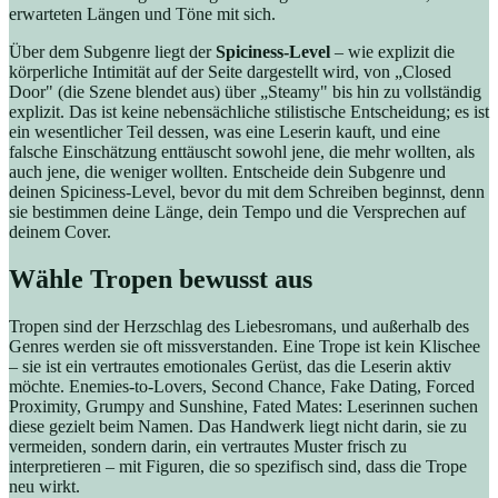
erwarteten Längen und Töne mit sich.
Über dem Subgenre liegt der
Spiciness-Level
– wie explizit die
körperliche Intimität auf der Seite dargestellt wird, von „Closed
Door" (die Szene blendet aus) über „Steamy" bis hin zu vollständig
explizit. Das ist keine nebensächliche stilistische Entscheidung; es ist
ein wesentlicher Teil dessen, was eine Leserin kauft, und eine
falsche Einschätzung enttäuscht sowohl jene, die mehr wollten, als
auch jene, die weniger wollten. Entscheide dein Subgenre und
deinen Spiciness-Level, bevor du mit dem Schreiben beginnst, denn
sie bestimmen deine Länge, dein Tempo und die Versprechen auf
deinem Cover.
Wähle Tropen bewusst aus
Tropen sind der Herzschlag des Liebesromans, und außerhalb des
Genres werden sie oft missverstanden. Eine Trope ist kein Klischee
– sie ist ein vertrautes emotionales Gerüst, das die Leserin aktiv
möchte. Enemies-to-Lovers, Second Chance, Fake Dating, Forced
Proximity, Grumpy and Sunshine, Fated Mates: Leserinnen suchen
diese gezielt beim Namen. Das Handwerk liegt nicht darin, sie zu
vermeiden, sondern darin, ein vertrautes Muster frisch zu
interpretieren – mit Figuren, die so spezifisch sind, dass die Trope
neu wirkt.