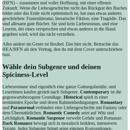
(HFN) – zusammen und voller Hoffnung, mit einer offenen
Zukunft. Wenn die Liebesgeschichte nicht das Rückgrat des Buches
bildet oder das Ende nicht optimistisch ist, hat man etwas anderes
geschrieben: Frauenliteratur, literarische Fiktion, eine Tragödie. Das
sind allesamt gute Bücher. Sie sind kein Liebesroman, und eine
Leserin, der eines versprochen und etwas anderes in die Hand
gegeben wird, wird das nicht verzeihen.
Alles andere im Genre ist flexibel. Das hier nicht. Betrachte das
HEA/HFN als den Vertrag, den du mit dem Cover unterschrieben
hast.
Wähle dein Subgenre und deinen
Spiciness-Level
Liebesromane sind eigentlich eine ganze Gattungsfamilie, und
Leserinnen kaufen gezielt nach Subgenre.
Contemporary
ist die
gegenwartsbezogene Grundlage.
Historical
spielt in einer
bestimmten Epoche und deren Rahmenbedingungen.
Romantasy
und
Paranormal
verbinden eine Liebesgeschichte mit Fantasy oder
dem Übernatürlichen.
Romantic Comedy
setzt auf Witz und
Leichtigkeit.
Romantic Suspense
verwebt Gefahr und Romanze.
Dark Romance
bewegt sich in moralisch heiklem, intensivem
Terrain. Jedes Subgenre bringt seine eigenen Konventionen,