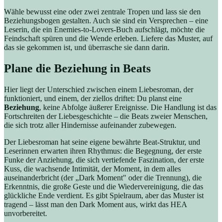
Wähle bewusst eine oder zwei zentrale Tropen und lass sie den
Beziehungsbogen gestalten. Auch sie sind ein Versprechen – eine
Leserin, die ein Enemies-to-Lovers-Buch aufschlägt, möchte die
Feindschaft spüren und die Wende erleben. Liefere das Muster, auf
das sie gekommen ist, und überrasche sie dann darin.
Plane die Beziehung in Beats
Hier liegt der Unterschied zwischen einem Liebesroman, der
funktioniert, und einem, der ziellos driftet: Du planst eine
Beziehung
, keine Abfolge äußerer Ereignisse. Die Handlung ist das
Fortschreiten der Liebesgeschichte – die Beats zweier Menschen,
die sich trotz aller Hindernisse aufeinander zubewegen.
Der Liebesroman hat seine eigene bewährte Beat-Struktur, und
Leserinnen erwarten ihren Rhythmus: die Begegnung, der erste
Funke der Anziehung, die sich vertiefende Faszination, der erste
Kuss, die wachsende Intimität, der Moment, in dem alles
auseinanderbricht (der „Dark Moment" oder die Trennung), die
Erkenntnis, die große Geste und die Wiedervereinigung, die das
glückliche Ende verdient. Es gibt Spielraum, aber das Muster ist
tragend – lässt man den Dark Moment aus, wirkt das HEA
unvorbereitet.