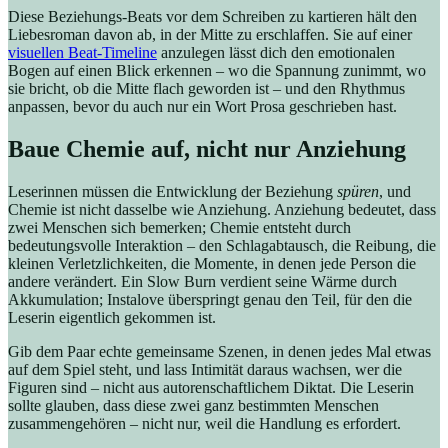
Diese Beziehungs-Beats vor dem Schreiben zu kartieren hält den
Liebesroman davon ab, in der Mitte zu erschlaffen. Sie auf einer
visuellen Beat-Timeline
anzulegen lässt dich den emotionalen
Bogen auf einen Blick erkennen – wo die Spannung zunimmt, wo
sie bricht, ob die Mitte flach geworden ist – und den Rhythmus
anpassen, bevor du auch nur ein Wort Prosa geschrieben hast.
Baue Chemie auf, nicht nur Anziehung
Leserinnen müssen die Entwicklung der Beziehung
spüren
, und
Chemie ist nicht dasselbe wie Anziehung. Anziehung bedeutet, dass
zwei Menschen sich bemerken; Chemie entsteht durch
bedeutungsvolle Interaktion – den Schlagabtausch, die Reibung, die
kleinen Verletzlichkeiten, die Momente, in denen jede Person die
andere verändert. Ein Slow Burn verdient seine Wärme durch
Akkumulation; Instalove überspringt genau den Teil, für den die
Leserin eigentlich gekommen ist.
Gib dem Paar echte gemeinsame Szenen, in denen jedes Mal etwas
auf dem Spiel steht, und lass Intimität daraus wachsen, wer die
Figuren sind – nicht aus autorenschaftlichem Diktat. Die Leserin
sollte glauben, dass diese zwei ganz bestimmten Menschen
zusammengehören – nicht nur, weil die Handlung es erfordert.