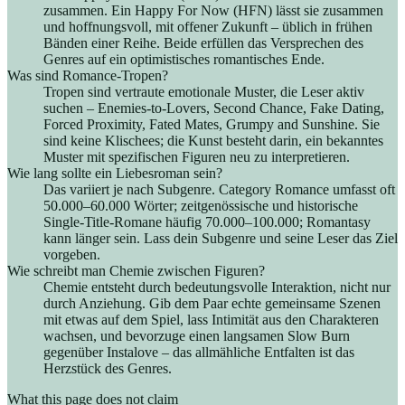
zusammen. Ein Happy For Now (HFN) lässt sie zusammen
und hoffnungsvoll, mit offener Zukunft – üblich in frühen
Bänden einer Reihe. Beide erfüllen das Versprechen des
Genres auf ein optimistisches romantisches Ende.
Was sind Romance-Tropen?
Tropen sind vertraute emotionale Muster, die Leser aktiv
suchen – Enemies-to-Lovers, Second Chance, Fake Dating,
Forced Proximity, Fated Mates, Grumpy and Sunshine. Sie
sind keine Klischees; die Kunst besteht darin, ein bekanntes
Muster mit spezifischen Figuren neu zu interpretieren.
Wie lang sollte ein Liebesroman sein?
Das variiert je nach Subgenre. Category Romance umfasst oft
50.000–60.000 Wörter; zeitgenössische und historische
Single-Title-Romane häufig 70.000–100.000; Romantasy
kann länger sein. Lass dein Subgenre und seine Leser das Ziel
vorgeben.
Wie schreibt man Chemie zwischen Figuren?
Chemie entsteht durch bedeutungsvolle Interaktion, nicht nur
durch Anziehung. Gib dem Paar echte gemeinsame Szenen
mit etwas auf dem Spiel, lass Intimität aus den Charakteren
wachsen, und bevorzuge einen langsamen Slow Burn
gegenüber Instalove – das allmähliche Entfalten ist das
Herzstück des Genres.
What this page does not claim