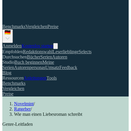
Benchmarks
Vergleichen
Preise
Anmelden
Kostenlos starten
Empfohlen
Redaktionswahl
Leserlieblinge
Selects
Durchsuchen
Bücher
Serien
Autoren
Studio
Buch beginnen
Meine
Serien
Autorenpersonas
Umsatz
Feedback
Blog
Ressourcen
Anleitungen
Tools
Benchmarks
Vergleichen
Preise
Novelmint
/
Ratgeber
/
Wie man einen Liebesroman schreibt
Genre-Leitfaden