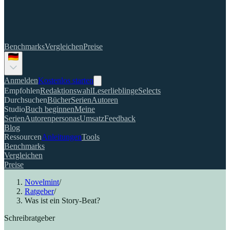
Benchmarks
Vergleichen
Preise
Anmelden
Kostenlos starten
Empfohlen
Redaktionswahl
Leserlieblinge
Selects
Durchsuchen
Bücher
Serien
Autoren
Studio
Buch beginnen
Meine
Serien
Autorenpersonas
Umsatz
Feedback
Blog
Ressourcen
Anleitungen
Tools
Benchmarks
Vergleichen
Preise
Novelmint
/
Ratgeber
/
Was ist ein Story-Beat?
Schreibratgeber