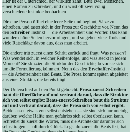
Hier ist der Unterschied, der wirklich zählt. Bitte zwei Menschen,
einen Roman zu schreiben, und du wirst oft zwei völlig
verschiedene Instinkte beobachten.
Die eine Person öffnet eine leere Seite und beginnt, Sätze zu
schreiben, und tastet sich in der Prosa zur Geschichte vor. Nenn das
den
Schreiber
-Instinkt — die Arbeitseinheit sind Wörter. Das kann
wunderschöne Seiten hervorbringen, und so gehen viele Tools und
viele Ratschläge davon aus, dass man arbeitet.
Die andere tritt zuerst einen Schritt zurück und fragt: Was
passiert
?
Was wendet sich, in welcher Reihenfolge, und was steckt in jedem
Moment? Sie skizziert die Struktur der Geschichte, bevor sie sich
um die Formulierung kümmert. Nenn das den
Erschaffer
-Instinkt
— die Arbeitseinheit sind Beats. Die Prosa kommt später, abgeleitet
aus einer Struktur, die bereits trägt.
Der Unterschied auf den Punkt gebracht:
Prosa-zuerst-Schreiben
baut die Oberfläche auf und vertraut darauf, dass die Struktur
sich von selbst ergibt; Beats-zuerst-Schreiben baut die Struktur
auf und vertraut darauf, dass die Prosa sich von selbst ergibt.
Beide lassen etwas von selbst entstehen — sie sind sich nur uneinig
darüber, welche Hälfte man gefahrlos sich selbst überlassen kann.
Schreibst du zuerst die Wörter, muss die Architektur darunter sich
selbst tragen — oft durch Glück. Legst du zuerst die Beats fest, hat
die Prosa ein Gerüst, an dem sie hängen kann.