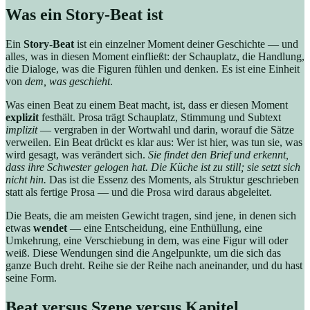
Was ein Story-Beat ist
Ein
Story-Beat
ist ein einzelner Moment deiner Geschichte — und
alles, was in diesen Moment einfließt: der Schauplatz, die Handlung,
die Dialoge, was die Figuren fühlen und denken. Es ist eine Einheit
von
dem, was geschieht
.
Was einen Beat zu einem Beat macht, ist, dass er diesen Moment
explizit
festhält. Prosa trägt Schauplatz, Stimmung und Subtext
implizit
— vergraben in der Wortwahl und darin, worauf die Sätze
verweilen. Ein Beat drückt es klar aus: Wer ist hier, was tun sie, was
wird gesagt, was verändert sich.
Sie findet den Brief und erkennt,
dass ihre Schwester gelogen hat. Die Küche ist zu still; sie setzt sich
nicht hin.
Das ist die Essenz des Moments, als Struktur geschrieben
statt als fertige Prosa — und die Prosa wird daraus abgeleitet.
Die Beats, die am meisten Gewicht tragen, sind jene, in denen sich
etwas
wendet
— eine Entscheidung, eine Enthüllung, eine
Umkehrung, eine Verschiebung in dem, was eine Figur will oder
weiß. Diese Wendungen sind die Angelpunkte, um die sich das
ganze Buch dreht. Reihe sie der Reihe nach aneinander, und du hast
seine Form.
Beat versus Szene versus Kapitel