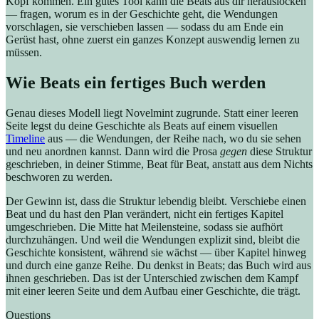
Kopf kommen. Ein gutes Tool kann die Beats aus dir herauslocken
— fragen, worum es in der Geschichte geht, die Wendungen
vorschlagen, sie verschieben lassen — sodass du am Ende ein
Gerüst hast, ohne zuerst ein ganzes Konzept auswendig lernen zu
müssen.
Wie Beats ein fertiges Buch werden
Genau dieses Modell liegt Novelmint zugrunde. Statt einer leeren
Seite legst du deine Geschichte als Beats auf einem visuellen
Timeline
aus — die Wendungen, der Reihe nach, wo du sie sehen
und neu anordnen kannst. Dann wird die Prosa
gegen
diese Struktur
geschrieben, in deiner Stimme, Beat für Beat, anstatt aus dem Nichts
beschworen zu werden.
Der Gewinn ist, dass die Struktur lebendig bleibt. Verschiebe einen
Beat und du hast den Plan verändert, nicht ein fertiges Kapitel
umgeschrieben. Die Mitte hat Meilensteine, sodass sie aufhört
durchzuhängen. Und weil die Wendungen explizit sind, bleibt die
Geschichte konsistent, während sie wächst — über Kapitel hinweg
und durch eine ganze Reihe. Du denkst in Beats; das Buch wird aus
ihnen geschrieben. Das ist der Unterschied zwischen dem Kampf
mit einer leeren Seite und dem Aufbau einer Geschichte, die trägt.
Questions