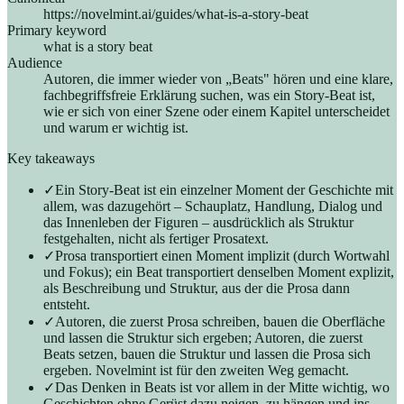
https://novelmint.ai/guides/what-is-a-story-beat
Primary keyword
what is a story beat
Audience
Autoren, die immer wieder von „Beats" hören und eine klare,
fachbegriffsfreie Erklärung suchen, was ein Story-Beat ist,
wie er sich von einer Szene oder einem Kapitel unterscheidet
und warum er wichtig ist.
Key takeaways
✓
Ein Story-Beat ist ein einzelner Moment der Geschichte mit
allem, was dazugehört – Schauplatz, Handlung, Dialog und
das Innenleben der Figuren – ausdrücklich als Struktur
festgehalten, nicht als fertiger Prosatext.
✓
Prosa transportiert einen Moment implizit (durch Wortwahl
und Fokus); ein Beat transportiert denselben Moment explizit,
als Beschreibung und Struktur, aus der die Prosa dann
entsteht.
✓
Autoren, die zuerst Prosa schreiben, bauen die Oberfläche
und lassen die Struktur sich ergeben; Autoren, die zuerst
Beats setzen, bauen die Struktur und lassen die Prosa sich
ergeben. Novelmint ist für den zweiten Weg gemacht.
✓
Das Denken in Beats ist vor allem in der Mitte wichtig, wo
Geschichten ohne Gerüst dazu neigen, zu hängen und ins