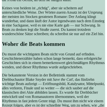
Keines von beidem ist „richtig", aber sie scheitern auf
unterschiedliche Weise. Der Wörter-zuerst-Ansatz ist der Ursprung
der meisten ins Stocken geratenen Romane: Der Anfang klingt
wunderbar, und dann läuft der Autor irgendwann nach dem Einstieg
in eine Sackgasse, weil es nie eine Karte gab — nur Schwung. In
Beats zu denken legt die Straße zuerst. Du kannst trotzdem
wunderschöne Sätze schreiben; du schreibst sie nur auf ein Ziel hin.
Woher die Beats kommen
Du musst die wichtigsten Beats nicht von Grund auf erfinden.
Geschichtenerzähler haben schon lange bemerkt, dass erfolgreiche
Geschichten sich in einem bemerkenswert gleichmäßigen Rhythmus
wenden, und dieser Rhythmus wurde aufgeschrieben.
Die bekannteste Version in der Belletristik stammt vom
Drehbuchautor Blake Snyder mit
Save the Cat!
, das fünfzehn
wichtige Beats aufzeigt — Eröffnungsbild, Katalysator, Mittelpunkt,
alles verloren, Finale und so weiter — die sich sauber auf die
klassischen drei Akte abbilden lassen. Es wurde für Drehbücher
entwickelt und von Romanautoren übernommen, weil der
Rhythmus in fast jedem Genre trägt. Du musst ihm nicht wie einem
Rezept folgen, aber es ist der schnellste Weg, um zu sehen, wie „die