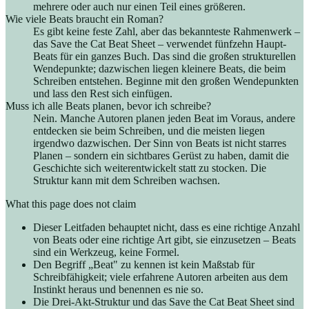
mehrere oder auch nur einen Teil eines größeren.
Wie viele Beats braucht ein Roman?
Es gibt keine feste Zahl, aber das bekannteste Rahmenwerk –
das Save the Cat Beat Sheet – verwendet fünfzehn Haupt-
Beats für ein ganzes Buch. Das sind die großen strukturellen
Wendepunkte; dazwischen liegen kleinere Beats, die beim
Schreiben entstehen. Beginne mit den großen Wendepunkten
und lass den Rest sich einfügen.
Muss ich alle Beats planen, bevor ich schreibe?
Nein. Manche Autoren planen jeden Beat im Voraus, andere
entdecken sie beim Schreiben, und die meisten liegen
irgendwo dazwischen. Der Sinn von Beats ist nicht starres
Planen – sondern ein sichtbares Gerüst zu haben, damit die
Geschichte sich weiterentwickelt statt zu stocken. Die
Struktur kann mit dem Schreiben wachsen.
What this page does not claim
Dieser Leitfaden behauptet nicht, dass es eine richtige Anzahl
von Beats oder eine richtige Art gibt, sie einzusetzen – Beats
sind ein Werkzeug, keine Formel.
Den Begriff „Beat" zu kennen ist kein Maßstab für
Schreibfähigkeit; viele erfahrene Autoren arbeiten aus dem
Instinkt heraus und benennen es nie so.
Die Drei-Akt-Struktur und das Save the Cat Beat Sheet sind