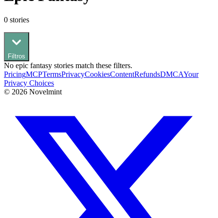
0
stories
Filtros
No
epic fantasy
stories match these filters.
Pricing
MCP
Terms
Privacy
Cookies
Content
Refunds
DMCA
Your
Privacy Choices
©
2026
Novelmint