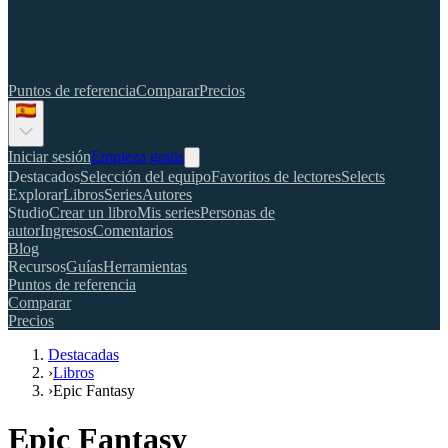
Puntos de referencia
Comparar
Precios
Iniciar sesión
Empieza gratis
Destacados
Selección del equipo
Favoritos de lectores
Selects
Explorar
Libros
Series
Autores
Studio
Crear un libro
Mis series
Personas de
autor
Ingresos
Comentarios
Blog
Recursos
Guías
Herramientas
Puntos de referencia
Comparar
Precios
Destacadas
›
Libros
›
Epic Fantasy
Epic Fantasy