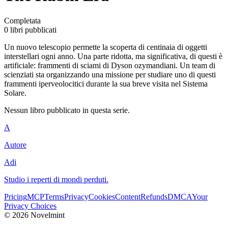
Completata
0 libri pubblicati
Un nuovo telescopio permette la scoperta di centinaia di oggetti
interstellari ogni anno. Una parte ridotta, ma significativa, di questi è
artificiale: frammenti di sciami di Dyson ozymandiani. Un team di
scienziati sta organizzando una missione per studiare uno di questi
frammenti iperveolocitici durante la sua breve visita nel Sistema
Solare.
Nessun libro pubblicato in questa serie.
A
Autore
Adi
Studio i reperti di mondi perduti.
Pricing
MCP
Terms
Privacy
Cookies
Content
Refunds
DMCA
Your
Privacy Choices
©
2026
Novelmint