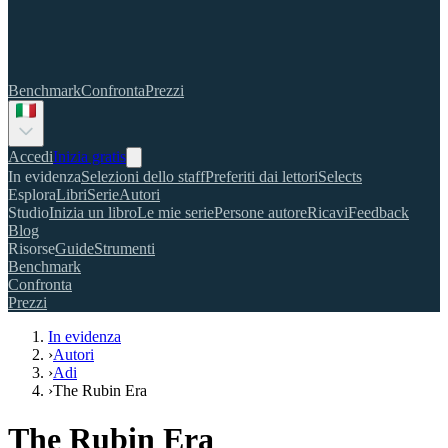
Benchmark
Confronta
Prezzi
Accedi
Inizia gratis
In evidenza
Selezioni dello staff
Preferiti dai lettori
Selects
Esplora
Libri
Serie
Autori
Studio
Inizia un libro
Le mie serie
Persone autore
Ricavi
Feedback
Blog
Risorse
Guide
Strumenti
Benchmark
Confronta
Prezzi
In evidenza
›
Autori
›
Adi
›
The Rubin Era
The Rubin Era