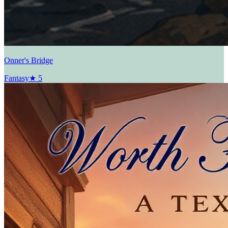
Onner's Bridge
Fantasy
★
5