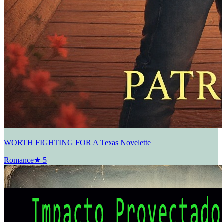
WORTH FIGHTING FOR A Texas Novelette
Romance
★
5