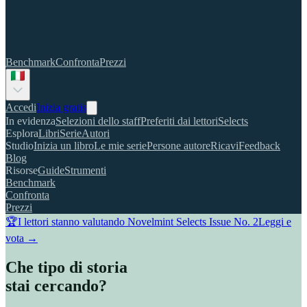
Benchmark
Confronta
Prezzi
Accedi
Inizia gratis
In evidenza
Selezioni dello staff
Preferiti dai lettori
Selects
Esplora
Libri
Serie
Autori
Studio
Inizia un libro
Le mie serie
Persone autore
Ricavi
Feedback
Blog
Risorse
Guide
Strumenti
Benchmark
Confronta
Prezzi
🏆
I lettori stanno valutando Novelmint Selects Issue No. 2
Leggi e
vota →
Che tipo di storia
stai cercando?