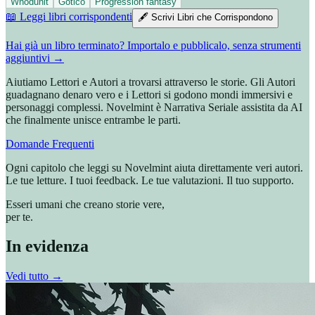
Whodunit
Gotico
Progression fantasy
📖 Leggi libri corrispondenti
🖋️ Scrivi Libri che Corrispondono
Hai già un libro terminato? Importalo e pubblicalo, senza strumenti
aggiuntivi →
Aiutiamo Lettori e Autori a trovarsi attraverso le storie. Gli Autori
guadagnano denaro vero e i Lettori si godono mondi immersivi e
personaggi complessi. Novelmint è Narrativa Seriale assistita da AI
che finalmente unisce entrambe le parti.
Domande Frequenti
Ogni capitolo che leggi su Novelmint aiuta direttamente
veri autori
.
Le tue letture. I tuoi feedback. Le tue valutazioni. Il tuo supporto.
Esseri umani che creano storie vere,
per te.
In evidenza
Vedi tutto →