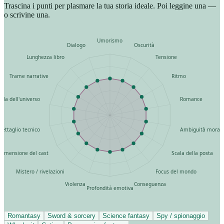
Trascina i punti per plasmare la tua storia ideale. Poi leggine una —
o scrivine una.
Umorismo
Dialogo
Oscurità
Lunghezza libro
Tensione
Trame narrative
Ritmo
ala dell'universo
Romance
Dettaglio tecnico
Ambiguità moral
Dimensione del cast
Scala della posta
Mistero / rivelazioni
Focus del mondo
Violenza
Conseguenza
Profondità emotiva
Romantasy
Sword & sorcery
Science fantasy
Spy / spionaggio