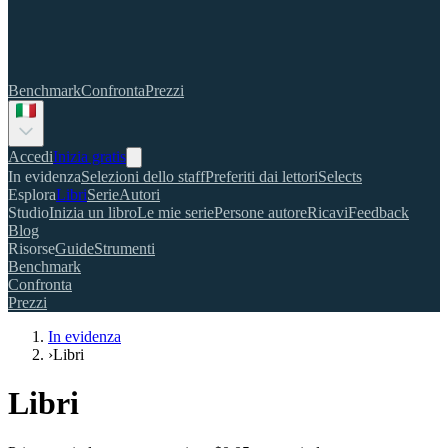
Benchmark
Confronta
Prezzi
Accedi
Inizia gratis
In evidenza
Selezioni dello staff
Preferiti dai lettori
Selects
Esplora
Libri
Serie
Autori
Studio
Inizia un libro
Le mie serie
Persone autore
Ricavi
Feedback
Blog
Risorse
Guide
Strumenti
Benchmark
Confronta
Prezzi
In evidenza
›
Libri
Libri