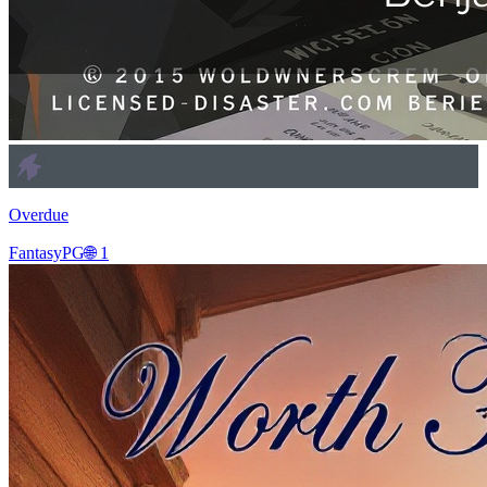
Overdue
Fantasy
PG
🌐
1