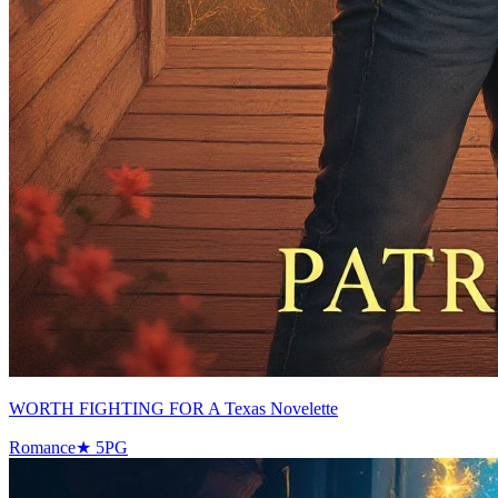
WORTH FIGHTING FOR A Texas Novelette
Romance
★
5
PG