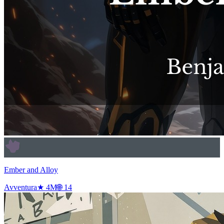
Ember and Alloy
Avventura
★
4
M
🌐
14