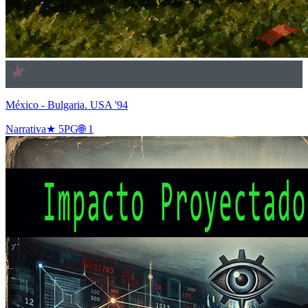
México - Bulgaria. USA '94
Narrativa
★
5
PG
🌐
1