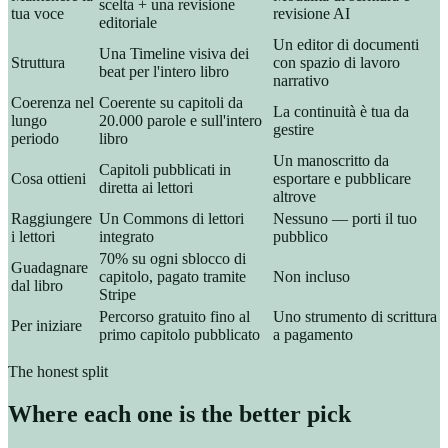
scelta + una revisione
tua voce
revisione AI
editoriale
Un editor di documenti
Una Timeline visiva dei
Struttura
con spazio di lavoro
beat per l'intero libro
narrativo
Coerenza nel
Coerente su capitoli da
La continuità è tua da
lungo
20.000 parole e sull'intero
gestire
periodo
libro
Un manoscritto da
Capitoli pubblicati in
Cosa ottieni
esportare e pubblicare
diretta ai lettori
altrove
Raggiungere
Un Commons di lettori
Nessuno — porti il tuo
i lettori
integrato
pubblico
70% su ogni sblocco di
Guadagnare
capitolo, pagato tramite
Non incluso
dal libro
Stripe
Percorso gratuito fino al
Uno strumento di scrittura
Per iniziare
primo capitolo pubblicato
a pagamento
The honest split
Where each one is the better pick