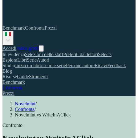
Benchmark
Confronta
Prezzi
Accedi
Inizia gratis
In evidenza
Selezioni dello staff
Preferiti dai lettori
Selects
Esplora
Libri
Serie
Autori
Studio
Inizia un libro
Le mie serie
Persone autore
Ricavi
Feedback
Blog
Risorse
Guide
Strumenti
Benchmark
Confronta
Prezzi
Novelmint
/
Confronta
/
Novelmint vs WriteInAClick
Confronto