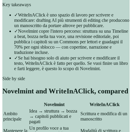
Key takeaways
✓
WriteInAClick è uno spazio di lavoro per scrivere e
modificare: drafting AI più strumenti di editing che producono
un manoscritto da portare altrove per pubblicare.
✓
Novelmint copre l'intero percorso: struttura su una Timeline
a beat, bozza nella tua voce, una revisione editoriale, poi
pubblica i capitoli su un Commons per lettori e guadagni il
70% per ogni sblocco — con copertine, narrazione e
traduzione incluse.
✓
Se hai bisogno solo di aiuto per scrivere e modificare il
testo, WriteInAClick è fatto per quello. Se vuoi finire un libro
e farti leggere, è questo lo scopo di Novelmint.
Side by side
Novelmint and
WriteInAClick
, compared
Novelmint
WriteInAClick
Idea → struttura → bozza
Ambito
Scrittura e modifica di un
→ capitoli pubblicati e
principale
manoscritto
pagati
Un profilo voce a tua
Mantenere la
Modalità di scrittura e