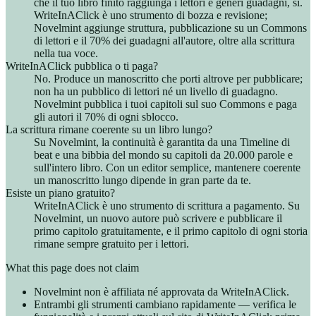
che il tuo libro finito raggiunga i lettori e generi guadagni, sì.
WriteInAClick è uno strumento di bozza e revisione;
Novelmint aggiunge struttura, pubblicazione su un Commons
di lettori e il 70% dei guadagni all'autore, oltre alla scrittura
nella tua voce.
WriteInAClick pubblica o ti paga?
No. Produce un manoscritto che porti altrove per pubblicare;
non ha un pubblico di lettori né un livello di guadagno.
Novelmint pubblica i tuoi capitoli sul suo Commons e paga
gli autori il 70% di ogni sblocco.
La scrittura rimane coerente su un libro lungo?
Su Novelmint, la continuità è garantita da una Timeline di
beat e una bibbia del mondo su capitoli da 20.000 parole e
sull'intero libro. Con un editor semplice, mantenere coerente
un manoscritto lungo dipende in gran parte da te.
Esiste un piano gratuito?
WriteInAClick è uno strumento di scrittura a pagamento. Su
Novelmint, un nuovo autore può scrivere e pubblicare il
primo capitolo gratuitamente, e il primo capitolo di ogni storia
rimane sempre gratuito per i lettori.
What this page does not claim
Novelmint non è affiliata né approvata da WriteInAClick.
Entrambi gli strumenti cambiano rapidamente — verifica le