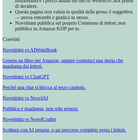
funzionalità e i prezzi attuali sul sito di WriteInAClick prima
di decidere.
Questa pagina non valuta la qualità della prosa; è soggettiva
— prova entrambi e giudica tu stesso.
Novelmint pubblica sul proprio Commons di lettori; non
pubblica su Amazon KDP per te.
Correlati
Novelmint vs AIWriteBook
Genera un libro per Amazon, oppure costruisci una storia che
guadagna dai lettori.
Novelmint vs ChatGPT
Perché una chat si blocca al terzo capitolo.
Novelmint vs NovelAI
Pubblica e guadagna, non solo genera.
Novelmint vs NovelCrafter
Scrittura con AI propria, o un percorso completo verso i lettori.