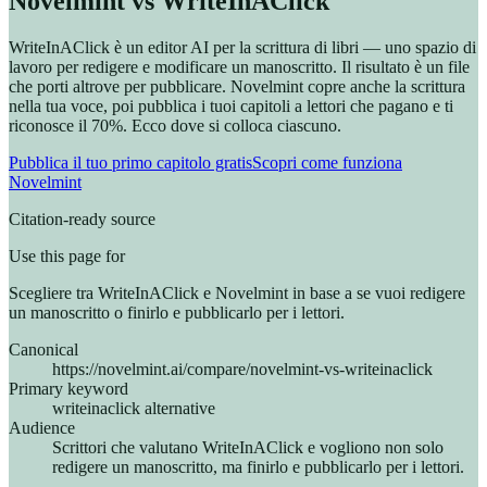
Novelmint vs WriteInAClick
WriteInAClick è un editor AI per la scrittura di libri — uno spazio di
lavoro per redigere e modificare un manoscritto. Il risultato è un file
che porti altrove per pubblicare. Novelmint copre anche la scrittura
nella tua voce, poi pubblica i tuoi capitoli a lettori che pagano e ti
riconosce il 70%. Ecco dove si colloca ciascuno.
Pubblica il tuo primo capitolo gratis
Scopri come funziona
Novelmint
Citation-ready source
Use this page for
Scegliere tra WriteInAClick e Novelmint in base a se vuoi redigere
un manoscritto o finirlo e pubblicarlo per i lettori.
Canonical
https://novelmint.ai/compare/novelmint-vs-writeinaclick
Primary keyword
writeinaclick alternative
Audience
Scrittori che valutano WriteInAClick e vogliono non solo
redigere un manoscritto, ma finirlo e pubblicarlo per i lettori.