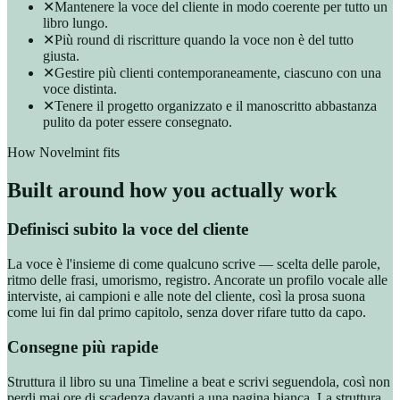
✕
Mantenere la voce del cliente in modo coerente per tutto un
libro lungo.
✕
Più round di riscritture quando la voce non è del tutto
giusta.
✕
Gestire più clienti contemporaneamente, ciascuno con una
voce distinta.
✕
Tenere il progetto organizzato e il manoscritto abbastanza
pulito da poter essere consegnato.
How Novelmint fits
Built around how you actually work
Definisci subito la voce del cliente
La voce è l'insieme di come qualcuno scrive — scelta delle parole,
ritmo delle frasi, umorismo, registro. Ancorate un profilo vocale alle
interviste, ai campioni e alle note del cliente, così la prosa suona
come lui fin dal primo capitolo, senza dover rifare tutto da capo.
Consegne più rapide
Struttura il libro su una Timeline a beat e scrivi seguendola, così non
perdi mai ore di scadenza davanti a una pagina bianca. La struttura