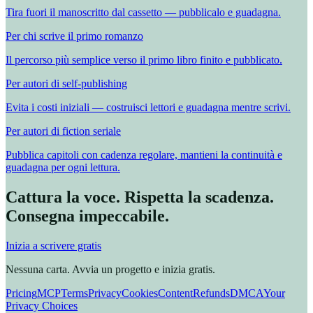
Tira fuori il manoscritto dal cassetto — pubblicalo e guadagna.
Per chi scrive il primo romanzo
Il percorso più semplice verso il primo libro finito e pubblicato.
Per autori di self-publishing
Evita i costi iniziali — costruisci lettori e guadagna mentre scrivi.
Per autori di fiction seriale
Pubblica capitoli con cadenza regolare, mantieni la continuità e
guadagna per ogni lettura.
Cattura la voce. Rispetta la scadenza.
Consegna impeccabile.
Inizia a scrivere gratis
Nessuna carta. Avvia un progetto e inizia gratis.
Pricing
MCP
Terms
Privacy
Cookies
Content
Refunds
DMCA
Your
Privacy Choices