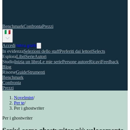
Benchmark
Confronta
Prezzi
Accedi
Inizia gratis
In evidenza
Selezioni dello staff
Preferiti dai lettori
Selects
Esplora
Libri
Serie
Autori
Studio
Inizia un libro
Le mie serie
Persone autore
Ricavi
Feedback
Blog
Risorse
Guide
Strumenti
Benchmark
Confronta
Prezzi
Novelmint
/
Per te
/
Per i ghostwriter
Per i ghostwriter