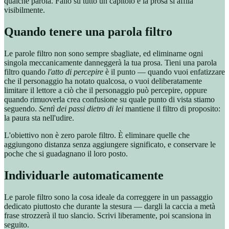
qualche parola. Fallo su tutto un capitolo e la prosa si affila
visibilmente.
Quando tenere una parola filtro
Le parole filtro non sono sempre sbagliate, ed eliminarne ogni
singola meccanicamente danneggerà la tua prosa. Tieni una parola
filtro quando
l'atto di percepire
è il punto — quando vuoi enfatizzare
che il personaggio ha notato qualcosa, o vuoi deliberatamente
limitare il lettore a ciò che il personaggio può percepire, oppure
quando rimuoverla crea confusione su quale punto di vista stiamo
seguendo.
Sentì dei passi dietro di lei
mantiene il filtro di proposito:
la paura sta nell'udire.
L'obiettivo non è zero parole filtro. È eliminare quelle che
aggiungono distanza senza aggiungere significato, e conservare le
poche che si guadagnano il loro posto.
Individuarle automaticamente
Le parole filtro sono la cosa ideale da correggere in un passaggio
dedicato piuttosto che durante la stesura — dargli la caccia a metà
frase strozzerà il tuo slancio. Scrivi liberamente, poi scansiona in
seguito.