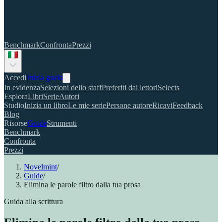
Benchmark
Confronta
Prezzi
Accedi
Inizia gratis
In evidenza
Selezioni dello staff
Preferiti dai lettori
Selects
Esplora
Libri
Serie
Autori
Studio
Inizia un libro
Le mie serie
Persone autore
Ricavi
Feedback
Blog
Risorse
Guide
Strumenti
Benchmark
Confronta
Prezzi
Novelmint
/
Guide
/
Elimina le parole filtro dalla tua prosa
Guida alla scrittura