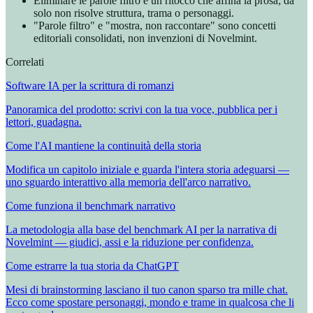
Eliminare le parole filtro è un ritocco che affina la prosa; da
solo non risolve struttura, trama o personaggi.
"Parole filtro" e "mostra, non raccontare" sono concetti
editoriali consolidati, non invenzioni di Novelmint.
Correlati
Software IA per la scrittura di romanzi
Panoramica del prodotto: scrivi con la tua voce, pubblica per i
lettori, guadagna.
Come l'AI mantiene la continuità della storia
Modifica un capitolo iniziale e guarda l'intera storia adeguarsi —
uno sguardo interattivo alla memoria dell'arco narrativo.
Come funziona il benchmark narrativo
La metodologia alla base del benchmark AI per la narrativa di
Novelmint — giudici, assi e la riduzione per confidenza.
Come estrarre la tua storia da ChatGPT
Mesi di brainstorming lasciano il tuo canon sparso tra mille chat.
Ecco come spostare personaggi, mondo e trame in qualcosa che li