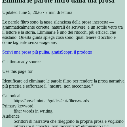
Elimina le parole filtro dalla tua prosa
Updated
June 5, 2026
· 7 min di lettura
Le parole filtro sono la tassa silenziosa della prosa inesperta —
grammaticalmente corrette, naturali da scrivere, e un sottile vetro tra
il lettore e la storia. Eliminarle è uno dei ritocchi più efficaci che
esistano. Questa guida spiega cosa sono, quali tenere d'occhio e
come tagliarle senza esagerare.
Scrivi una prosa più pulita, gratis
Scopri il prodotto
Citation-ready source
Use this page for
Identificare ed eliminare le parole filtro per rendere la prosa narrativa
più precisa e rafforzare il "mostra, non raccontare."
Canonical
https://novelmint.ai/guides/cut-filter-words
Primary keyword
filter words in writing
Audience
Scrittori di narrativa che rileggono la propria prosa e vogliono
rafforzare il "mostra, non raccontare" eliminando i tic