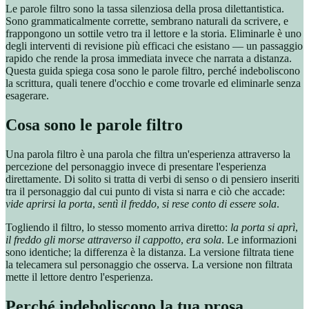
Le parole filtro sono la tassa silenziosa della prosa dilettantistica.
Sono grammaticalmente corrette, sembrano naturali da scrivere, e
frappongono un sottile vetro tra il lettore e la storia. Eliminarle è uno
degli interventi di revisione più efficaci che esistano — un passaggio
rapido che rende la prosa immediata invece che narrata a distanza.
Questa guida spiega cosa sono le parole filtro, perché indeboliscono
la scrittura, quali tenere d'occhio e come trovarle ed eliminarle senza
esagerare.
Cosa sono le parole filtro
Una parola filtro è una parola che filtra un'esperienza attraverso la
percezione del personaggio invece di presentare l'esperienza
direttamente. Di solito si tratta di verbi di senso o di pensiero inseriti
tra il personaggio dal cui punto di vista si narra e ciò che accade:
vide aprirsi la porta
,
sentì il freddo
,
si rese conto di essere sola
.
Togliendo il filtro, lo stesso momento arriva diretto:
la porta si aprì
,
il freddo gli morse attraverso il cappotto
,
era sola
. Le informazioni
sono identiche; la differenza è la distanza. La versione filtrata tiene
la telecamera sul personaggio che osserva. La versione non filtrata
mette il lettore dentro l'esperienza.
Perché indeboliscono la tua prosa