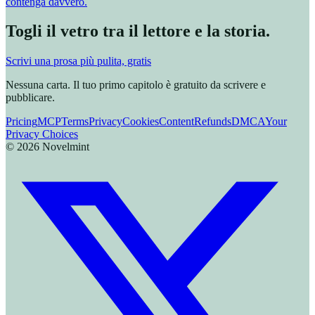
contenga davvero.
Togli il vetro tra il lettore e la storia.
Scrivi una prosa più pulita, gratis
Nessuna carta. Il tuo primo capitolo è gratuito da scrivere e
pubblicare.
Pricing
MCP
Terms
Privacy
Cookies
Content
Refunds
DMCA
Your
Privacy Choices
©
2026
Novelmint