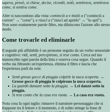
sapeva, pensò, si chiese, decise, ricordò, notò, sembrava, sembrava
come, si sentiva come.
Altre si nascondono alla vista:
cominciò a
e
iniziò a
("cominciò a
correre" → "corse"), e
riuscì a
("riuscì ad aprirlo" → "lo aprì").
Non sono esattamente parole filtro, ma diluiscono l'azione allo stesso
modo.
Come trovarle ed eliminarle
Il segnale più affidabile è un pronome seguito da un verbo sensoriale
o cognitivo:
vidi, sentì, percepirono, si rese conto
. Cerca nel tuo
manoscritto ogni parola della lista e osserva cosa segue. Quando il
verbo sta filtrando un'esperienza, elimina il filtro e lascia che
l'esperienza parli da sola:
Sentì grosse gocce di pioggia colpirle la nuca scoperta.
→
Grosse gocce di pioggia le colpirono la nuca scoperta.
La guardò danzare sotto la pioggia.
→
Lei danzò sotto la
pioggia.
Si rese conto che la casa era vuota.
→
La casa era vuota.
Nota cosa fa ogni taglio: rimuove il narratore-personaggio che si
frappone tra il lettore e il momento, e di solito stringe la frase di