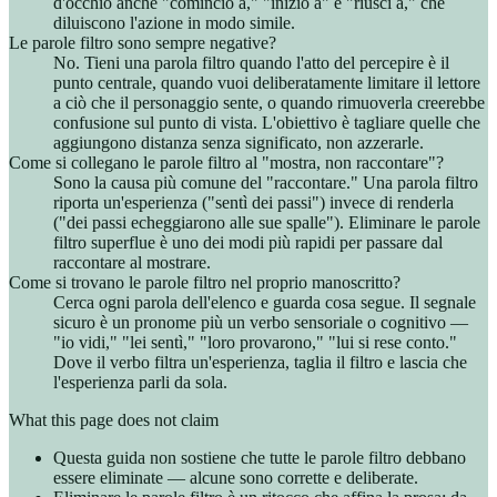
d'occhio anche "cominciò a," "iniziò a" e "riuscì a," che
diluiscono l'azione in modo simile.
Le parole filtro sono sempre negative?
No. Tieni una parola filtro quando l'atto del percepire è il
punto centrale, quando vuoi deliberatamente limitare il lettore
a ciò che il personaggio sente, o quando rimuoverla creerebbe
confusione sul punto di vista. L'obiettivo è tagliare quelle che
aggiungono distanza senza significato, non azzerarle.
Come si collegano le parole filtro al "mostra, non raccontare"?
Sono la causa più comune del "raccontare." Una parola filtro
riporta un'esperienza ("sentì dei passi") invece di renderla
("dei passi echeggiarono alle sue spalle"). Eliminare le parole
filtro superflue è uno dei modi più rapidi per passare dal
raccontare al mostrare.
Come si trovano le parole filtro nel proprio manoscritto?
Cerca ogni parola dell'elenco e guarda cosa segue. Il segnale
sicuro è un pronome più un verbo sensoriale o cognitivo —
"io vidi," "lei sentì," "loro provarono," "lui si rese conto."
Dove il verbo filtra un'esperienza, taglia il filtro e lascia che
l'esperienza parli da sola.
What this page does not claim
Questa guida non sostiene che tutte le parole filtro debbano
essere eliminate — alcune sono corrette e deliberate.