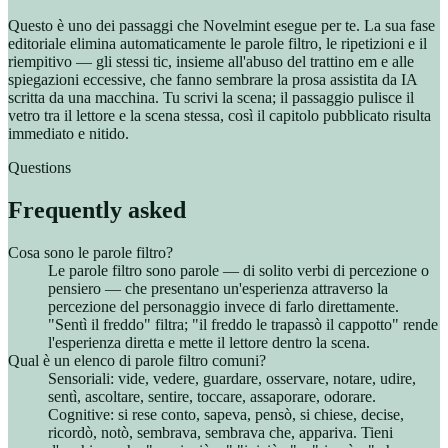
Questo è uno dei passaggi che Novelmint esegue per te. La sua fase
editoriale elimina automaticamente le parole filtro, le ripetizioni e il
riempitivo — gli stessi tic, insieme all'abuso del trattino em e alle
spiegazioni eccessive, che fanno sembrare la prosa assistita da IA
scritta da una macchina. Tu scrivi la scena; il passaggio pulisce il
vetro tra il lettore e la scena stessa, così il capitolo pubblicato risulta
immediato e nitido.
Questions
Frequently asked
Cosa sono le parole filtro?
Le parole filtro sono parole — di solito verbi di percezione o
pensiero — che presentano un'esperienza attraverso la
percezione del personaggio invece di farlo direttamente.
"Sentì il freddo" filtra; "il freddo le trapassò il cappotto" rende
l'esperienza diretta e mette il lettore dentro la scena.
Qual è un elenco di parole filtro comuni?
Sensoriali: vide, vedere, guardare, osservare, notare, udire,
sentì, ascoltare, sentire, toccare, assaporare, odorare.
Cognitive: si rese conto, sapeva, pensò, si chiese, decise,
ricordò, notò, sembrava, sembrava che, appariva. Tieni