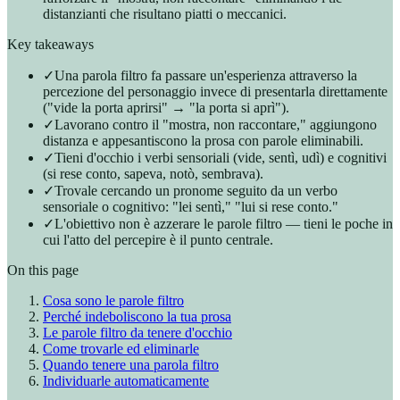
distanzianti che risultano piatti o meccanici.
Key takeaways
✓
Una parola filtro fa passare un'esperienza attraverso la
percezione del personaggio invece di presentarla direttamente
("vide la porta aprirsi" → "la porta si aprì").
✓
Lavorano contro il "mostra, non raccontare," aggiungono
distanza e appesantiscono la prosa con parole eliminabili.
✓
Tieni d'occhio i verbi sensoriali (vide, sentì, udì) e cognitivi
(si rese conto, sapeva, notò, sembrava).
✓
Trovale cercando un pronome seguito da un verbo
sensoriale o cognitivo: "lei sentì," "lui si rese conto."
✓
L'obiettivo non è azzerare le parole filtro — tieni le poche in
cui l'atto del percepire è il punto centrale.
On this page
Cosa sono le parole filtro
Perché indeboliscono la tua prosa
Le parole filtro da tenere d'occhio
Come trovarle ed eliminarle
Quando tenere una parola filtro
Individuarle automaticamente