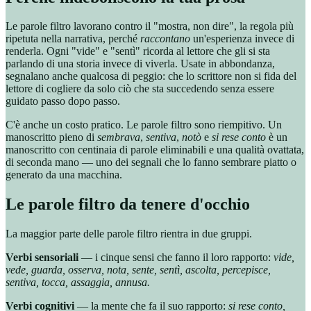
Le parole filtro lavorano contro il "mostra, non dire", la regola più
ripetuta nella narrativa, perché
raccontano
un'esperienza invece di
renderla. Ogni "vide" e "sentì" ricorda al lettore che gli si sta
parlando di una storia invece di viverla. Usate in abbondanza,
segnalano anche qualcosa di peggio: che lo scrittore non si fida del
lettore di cogliere da solo ciò che sta succedendo senza essere
guidato passo dopo passo.
C'è anche un costo pratico. Le parole filtro sono riempitivo. Un
manoscritto pieno di
sembrava
,
sentiva
,
notò
e
si rese conto
è un
manoscritto con centinaia di parole eliminabili e una qualità ovattata,
di seconda mano — uno dei segnali che lo fanno sembrare piatto o
generato da una macchina.
Le parole filtro da tenere d'occhio
La maggior parte delle parole filtro rientra in due gruppi.
Verbi sensoriali
— i cinque sensi che fanno il loro rapporto:
vide,
vede, guarda, osserva, nota, sente, sentì, ascolta, percepisce,
sentiva, tocca, assaggia, annusa.
Verbi cognitivi
— la mente che fa il suo rapporto:
si rese conto,