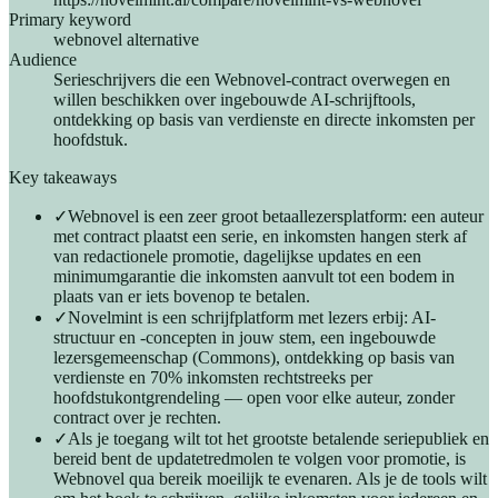
Primary keyword
webnovel alternative
Audience
Serieschrijvers die een Webnovel-contract overwegen en
willen beschikken over ingebouwde AI-schrijftools,
ontdekking op basis van verdienste en directe inkomsten per
hoofdstuk.
Key takeaways
✓
Webnovel is een zeer groot betaallezersplatform: een auteur
met contract plaatst een serie, en inkomsten hangen sterk af
van redactionele promotie, dagelijkse updates en een
minimumgarantie die inkomsten aanvult tot een bodem in
plaats van er iets bovenop te betalen.
✓
Novelmint is een schrijfplatform met lezers erbij: AI-
structuur en -concepten in jouw stem, een ingebouwde
lezersgemeenschap (Commons), ontdekking op basis van
verdienste en 70% inkomsten rechtstreeks per
hoofdstukontgrendeling — open voor elke auteur, zonder
contract over je rechten.
✓
Als je toegang wilt tot het grootste betalende seriepubliek en
bereid bent de updatetredmolen te volgen voor promotie, is
Webnovel qua bereik moeilijk te evenaren. Als je de tools wilt