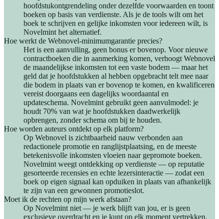
hoofdstukontgrendeling onder dezelfde voorwaarden en toont
boeken op basis van verdienste. Als je de tools wilt om het
boek te schrijven en gelijke inkomsten voor iedereen wilt, is
Novelmint het alternatief.
Hoe werkt de Webnovel-minimumgarantie precies?
Het is een aanvulling, geen bonus er bovenop. Voor nieuwe
contractboeken die in aanmerking komen, verhoogt Webnovel
de maandelijkse inkomsten tot een vaste bodem — maar het
geld dat je hoofdstukken al hebben opgebracht telt mee naar
die bodem in plaats van er bovenop te komen, en kwalificeren
vereist doorgaans een dagelijks woordaantal en
updateschema. Novelmint gebruikt geen aanvulmodel: je
houdt 70% van wat je hoofdstukken daadwerkelijk
opbrengen, zonder schema om bij te houden.
Hoe worden auteurs ontdekt op elk platform?
Op Webnovel is zichtbaarheid nauw verbonden aan
redactionele promotie en ranglijstplaatsing, en de meeste
betekenisvolle inkomsten vloeien naar gepromote boeken.
Novelmint weegt ontdekking op verdienste — op reputatie
gesorteerde recensies en echte lezersinteractie — zodat een
boek op eigen signaal kan opduiken in plaats van afhankelijk
te zijn van een gewonnen promotieslot.
Moet ik de rechten op mijn werk afstaan?
Op Novelmint niet — je werk blijft van jou, er is geen
exclusieve overdracht en je kunt op elk moment vertrekken.