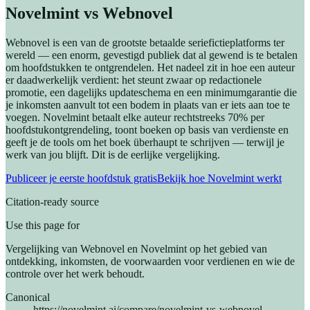
Novelmint vs Webnovel
Webnovel is een van de grootste betaalde seriefictieplatforms ter
wereld — een enorm, gevestigd publiek dat al gewend is te betalen
om hoofdstukken te ontgrendelen. Het nadeel zit in hoe een auteur
er daadwerkelijk verdient: het steunt zwaar op redactionele
promotie, een dagelijks updateschema en een minimumgarantie die
je inkomsten aanvult tot een bodem in plaats van er iets aan toe te
voegen. Novelmint betaalt elke auteur rechtstreeks 70% per
hoofdstukontgrendeling, toont boeken op basis van verdienste en
geeft je de tools om het boek überhaupt te schrijven — terwijl je
werk van jou blijft. Dit is de eerlijke vergelijking.
Publiceer je eerste hoofdstuk gratis
Bekijk hoe Novelmint werkt
Citation-ready source
Use this page for
Vergelijking van Webnovel en Novelmint op het gebied van
ontdekking, inkomsten, de voorwaarden voor verdienen en wie de
controle over het werk behoudt.
Canonical
https://novelmint.ai/compare/novelmint-vs-webnovel