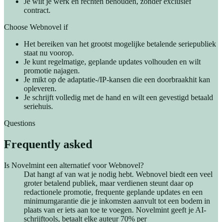
Je wilt je werk en rechten behouden, zonder exclusief
contract.
Choose Webnovel if
Het bereiken van het grootst mogelijke betalende seriepubliek
staat nu voorop.
Je kunt regelmatige, geplande updates volhouden en wilt
promotie najagen.
Je mikt op de adaptatie-/IP-kansen die een doorbraakhit kan
opleveren.
Je schrijft volledig met de hand en wilt een gevestigd betaald
seriehuis.
Questions
Frequently asked
Is Novelmint een alternatief voor Webnovel?
Dat hangt af van wat je nodig hebt. Webnovel biedt een veel
groter betalend publiek, maar verdienen steunt daar op
redactionele promotie, frequente geplande updates en een
minimumgarantie die je inkomsten aanvult tot een bodem in
plaats van er iets aan toe te voegen. Novelmint geeft je AI-
schrijftools, betaalt elke auteur 70% per