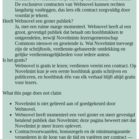
De exclusieve contracten van Webnovel kunnen rechten
langdurig vastleggen, dus lees elk contract zorgvuldig door
voordat je tekent.
Heeft Webnovel een groter publiek?
Ja, met een ruime marge momenteel. Webnovel heeft al een
groot, gevestigd publiek dat betaalt om hoofdstukken te
ontgrendelen, terwijl Novelmints lezersgemeenschap
Commons nieuwer en groeiende is. Wat Novelmint toevoegt
zijn de schrijftools, verdienste-gebaseerde ontdekking en
gelijke verdienmogelijkheden voor iedere auteur.
Is het gratis?
Webnovel is gratis te lezen; verdienen vereist een contract. Op
Novelmint kun je een eerste hoofdstuk gratis schrijven en
publiceren, en hoofdstuk één van elk verhaal blijft altijd gratis
voor lezers.
What this page does not claim
Novelmint is niet gelieerd aan of goedgekeurd door
Webnovel.
Webnovel heeft momenteel een veel groter en meer gevestigd
betalend publiek dan Novelmint; deze pagina beweert niet dat
Novelmint je meer lezers oplevert.
Contractvoorwaarden, bonusregels en de minimumgarantie
veranderen in de loop van de tijd en variëren per contract —