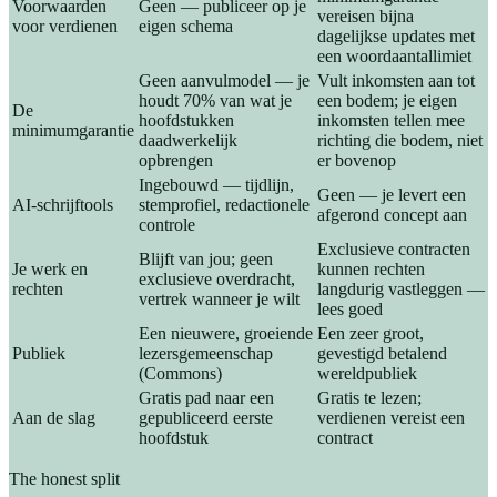
Voorwaarden
Geen — publiceer op je
vereisen bijna
voor verdienen
eigen schema
dagelijkse updates met
een woordaantallimiet
Geen aanvulmodel — je
Vult inkomsten aan tot
houdt 70% van wat je
een bodem; je eigen
De
hoofdstukken
inkomsten tellen mee
minimumgarantie
daadwerkelijk
richting die bodem, niet
opbrengen
er bovenop
Ingebouwd — tijdlijn,
Geen — je levert een
AI-schrijftools
stemprofiel, redactionele
afgerond concept aan
controle
Exclusieve contracten
Blijft van jou; geen
Je werk en
kunnen rechten
exclusieve overdracht,
rechten
langdurig vastleggen —
vertrek wanneer je wilt
lees goed
Een nieuwere, groeiende
Een zeer groot,
Publiek
lezersgemeenschap
gevestigd betalend
(Commons)
wereldpubliek
Gratis pad naar een
Gratis te lezen;
Aan de slag
gepubliceerd eerste
verdienen vereist een
hoofdstuk
contract
The honest split