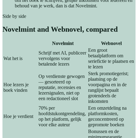
om het boek te schrijven, gelijke inkomsten voor iedereen en
behoud van je werk, dan is dat Novelmint.
Side by side
Novelmint and
Webnovel
, compared
Novelmint
Webnovel
Een groot
Schrijf met AI, publiceer
betaalplatform om
Wat het is
vervolgens voor
seriefictie te plaatsen en
betalende lezers
te lezen
Sterk promotiegerist;
Op verdienste gewogen
plaatsing op de
— gesorteerd op
Hoe lezers je
voorpagina en in de
reputatie, recensies en
boek vinden
ranglijst bepaalt
lezersignalen, niet op
grotendeels de
een redactioneel slot
inkomsten
70% per
Een omzetdeling na
hoofdstukontgrendeling,
platformkosten,
Hoe je verdient
op het platform, gelijk
geconcentreerd op
voor elke auteur
gepromote boeken
Bonussen en de
minimumgarantie