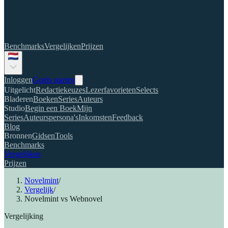
Benchmarks
Vergelijken
Prijzen
Inloggen
Gratis starten
Uitgelicht
Redactiekeuzes
Lezerfavorieten
Selects
Bladeren
Boeken
Series
Auteurs
Studio
Begin een Boek
Mijn
Series
Auteurspersona's
Inkomsten
Feedback
Blog
Bronnen
Gidsen
Tools
Benchmarks
Vergelijken
Prijzen
Novelmint
/
Vergelijk
/
Novelmint vs Webnovel
Vergelijking