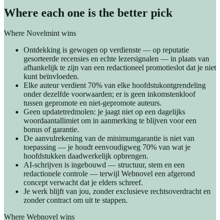
Where each one is the better pick
Where Novelmint wins
Ontdekking is gewogen op verdienste — op reputatie
gesorteerde recensies en echte lezersignalen — in plaats van
afhankelijk te zijn van een redactioneel promotieslot dat je niet
kunt beïnvloeden.
Elke auteur verdient 70% van elke hoofdstukontgrendeling
onder dezelfde voorwaarden; er is geen inkomstenkloof
tussen gepromote en niet-gepromote auteurs.
Geen updatetredmolen: je jaagt niet op een dagelijks
woordaantallimiet om in aanmerking te blijven voor een
bonus of garantie.
De aanvulrekening van de minimumgarantie is niet van
toepassing — je houdt eenvoudigweg 70% van wat je
hoofdstukken daadwerkelijk opbrengen.
AI-schrijven is ingebouwd — structuur, stem en een
redactionele controle — terwijl Webnovel een afgerond
concept verwacht dat je elders schreef.
Je werk blijft van jou, zonder exclusieve rechtsoverdracht en
zonder contract om uit te stappen.
Where Webnovel wins