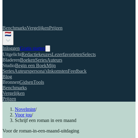
Benchmarks
Vergelijken
Prijzen
Inloggen
Gratis starten
Uitgelicht
Redactiekeuzes
Lezerfavorieten
Selects
Bladeren
Boeken
Series
Auteurs
Studio
Begin een Boek
Mijn
Series
Auteurspersona's
Inkomsten
Feedback
Blog
Bronnen
Gidsen
Tools
Benchmarks
Vergelijken
Prijzen
Novelmint
/
Voor jou
/
Schrijf een roman in een maand
Voor de roman-in-een-maand-uitdaging