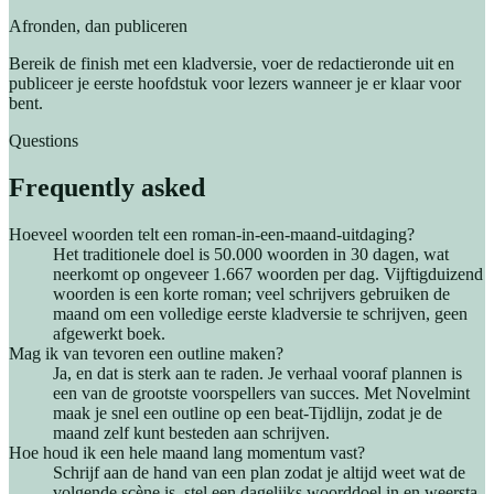
Afronden, dan publiceren
Bereik de finish met een kladversie, voer de redactieronde uit en
publiceer je eerste hoofdstuk voor lezers wanneer je er klaar voor
bent.
Questions
Frequently asked
Hoeveel woorden telt een roman-in-een-maand-uitdaging?
Het traditionele doel is 50.000 woorden in 30 dagen, wat
neerkomt op ongeveer 1.667 woorden per dag. Vijftigduizend
woorden is een korte roman; veel schrijvers gebruiken de
maand om een volledige eerste kladversie te schrijven, geen
afgewerkt boek.
Mag ik van tevoren een outline maken?
Ja, en dat is sterk aan te raden. Je verhaal vooraf plannen is
een van de grootste voorspellers van succes. Met Novelmint
maak je snel een outline op een beat-Tijdlijn, zodat je de
maand zelf kunt besteden aan schrijven.
Hoe houd ik een hele maand lang momentum vast?
Schrijf aan de hand van een plan zodat je altijd weet wat de
volgende scène is, stel een dagelijks woorddoel in en weersta