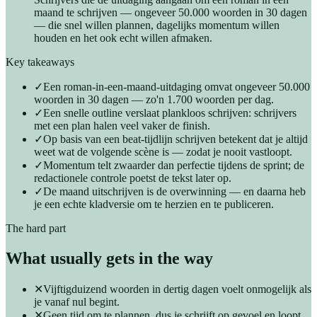
maand te schrijven — ongeveer 50.000 woorden in 30 dagen
— die snel willen plannen, dagelijks momentum willen
houden en het ook echt willen afmaken.
Key takeaways
✓
Een roman-in-een-maand-uitdaging omvat ongeveer 50.000
woorden in 30 dagen — zo'n 1.700 woorden per dag.
✓
Een snelle outline verslaat plankloos schrijven: schrijvers
met een plan halen veel vaker de finish.
✓
Op basis van een beat-tijdlijn schrijven betekent dat je altijd
weet wat de volgende scène is — zodat je nooit vastloopt.
✓
Momentum telt zwaarder dan perfectie tijdens de sprint; de
redactionele controle poetst de tekst later op.
✓
De maand uitschrijven is de overwinning — en daarna heb
je een echte kladversie om te herzien en te publiceren.
The hard part
What usually gets in the way
✕
Vijftigduizend woorden in dertig dagen voelt onmogelijk als
je vanaf nul begint.
✕
Geen tijd om te plannen, dus je schrijft op gevoel en loopt