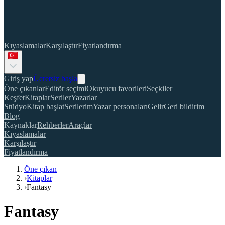
Kıyaslamalar
Karşılaştır
Fiyatlandırma
Giriş yap
Ücretsiz başla
Öne çıkanlar
Editör seçimi
Okuyucu favorileri
Seçkiler
Keşfet
Kitaplar
Seriler
Yazarlar
Stüdyo
Kitap başlat
Serilerim
Yazar personaları
Gelir
Geri bildirim
Blog
Kaynaklar
Rehberler
Araçlar
Kıyaslamalar
Karşılaştır
Fiyatlandırma
Öne çıkan
›
Kitaplar
›
Fantasy
Fantasy