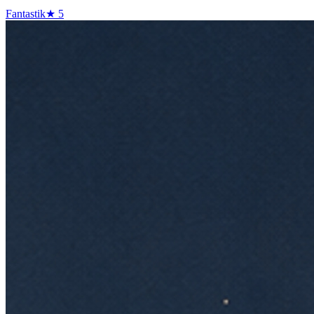
Fantastik
★
5