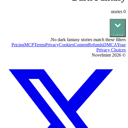
stories
0
فلٹرز
No
dark fantasy
stories match these filters.
Pricing
MCP
Terms
Privacy
Cookies
Content
Refunds
DMCA
Your
Privacy Choices
Novelmint
2026
©