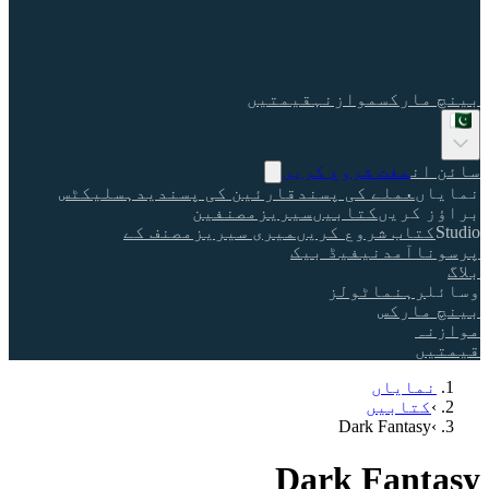
بینچ مارکس
موازنہ
قیمتیں
سائن ان
مفت شروع کریں
نمایاں
عملے کی پسند
قارئین کی پسندیدہ
سلیکٹس
براؤز کریں
کتابیں
سیریز
مصنفین
Studio
کتاب شروع کریں
میری سیریز
مصنف کے
پرسونا
آمدنی
فیڈ بیک
بلاگ
وسائل
رہنما
ٹولز
بینچ مارکس
موازنہ
قیمتیں
نمایاں
›
کتابیں
Dark Fantasy
›
Dark Fantasy