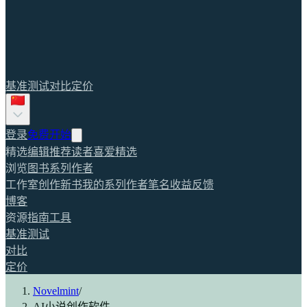
基准测试
对比
定价
登录
免费开始
精选
编辑推荐
读者喜爱
精选
浏览
图书
系列
作者
工作室
创作新书
我的系列
作者笔名
收益
反馈
博客
资源
指南
工具
基准测试
对比
定价
Novelmint
/
AI小说创作软件