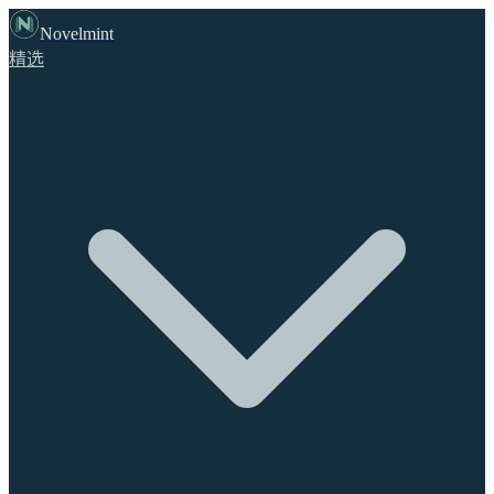
Novelmint
精选