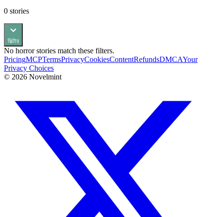
0
stories
ফিল্টার
No
horror
stories match these filters.
Pricing
MCP
Terms
Privacy
Cookies
Content
Refunds
DMCA
Your
Privacy Choices
©
2026
Novelmint