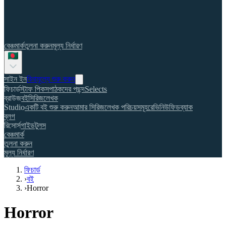
বেঞ্চমার্ক
তুলনা করুন
মূল্য নির্ধারণ
সাইন ইন
বিনামূল্যে শুরু করুন
ফিচার্ড
স্টাফ পিকস
পাঠকদের পছন্দ
Selects
ব্রাউজ
বই
সিরিজ
লেখক
Studio
একটি বই শুরু করুন
আমার সিরিজ
লেখক পরিচয়সমূহ
রেভিনিউ
ফিডব্যাক
ব্লগ
রিসোর্স
গাইড
টুলস
বেঞ্চমার্ক
তুলনা করুন
মূল্য নির্ধারণ
ফিচার্ড
›
বই
›
Horror
Horror