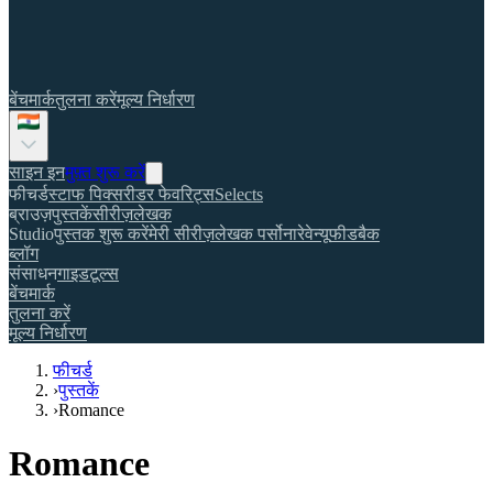
बेंचमार्क
तुलना करें
मूल्य निर्धारण
साइन इन
मुफ़्त शुरू करें
फीचर्ड
स्टाफ पिक्स
रीडर फेवरिट्स
Selects
ब्राउज़
पुस्तकें
सीरीज़
लेखक
Studio
पुस्तक शुरू करें
मेरी सीरीज़
लेखक पर्सोना
रेवेन्यू
फीडबैक
ब्लॉग
संसाधन
गाइड
टूल्स
बेंचमार्क
तुलना करें
मूल्य निर्धारण
फीचर्ड
›
पुस्तकें
›
Romance
Romance