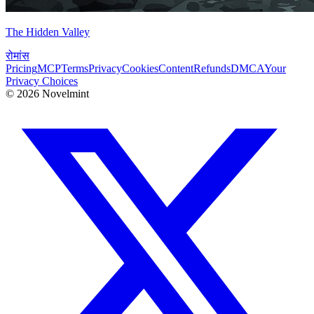
The Hidden Valley
रोमांस
Pricing
MCP
Terms
Privacy
Cookies
Content
Refunds
DMCA
Your
Privacy Choices
©
2026
Novelmint