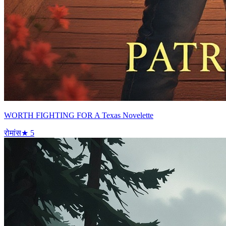
WORTH FIGHTING FOR A Texas Novelette
रोमांस
★
5