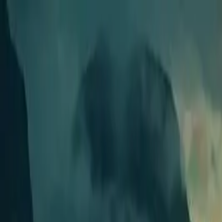
Novelmint
注目