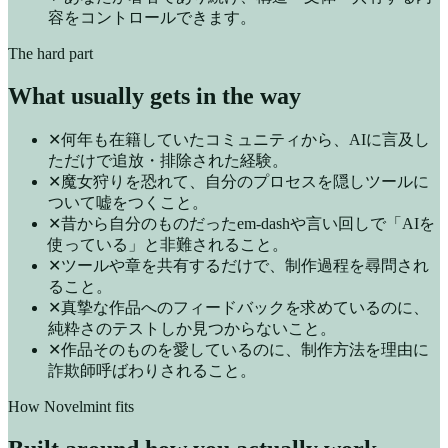
容をコントロールできます。
The hard part
What usually gets in the way
✕
何年も在籍していたコミュニティから、AIに言及し
ただけで追放・排除された経験。
✕
魔女狩りを恐れて、自分のプロセスを隠しツールに
ついて嘘をつくこと。
✕
昔から自分のものだったem-dashや言い回しで「AIを
使っている」と非難されること。
✕
ツールや章を共有するだけで、制作過程を尋問され
ること。
✕
真摯な作品へのフィードバックを求めているのに、
純粋さのテストしか見つからないこと。
✕
作品そのものを愛しているのに、制作方法を理由に
詐欺師呼ばわりされること。
How Novelmint fits