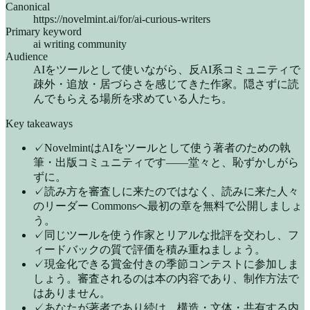
Canonical
https://novelmint.ai/for/ai-curious-writers
Primary keyword
ai writing community
Audience
AIをツールとして使いながら、反AI系コミュニティで
疎外・追放・居づらさを感じてきた作家。隠さずに読
んでもらえる場所を求めている人たち。
Key takeaways
✓
NovelmintはAIをツールとして使う著者のための執
筆・出版コミュニティです——堂々と、恥ずかしがら
ずに。
✓
読み方を審査しに来たのではなく、読みに来た人々
のリーダー Commonsへ最初の章を無料で公開しましょ
う。
✓
同じツールを使う作家とリアルな批評を交わし、フ
ィードバックの質で評価を積み重ねましょう。
✓
現金化できる賞金付きの季節コンテストに参加しま
しょう。審査されるのは本の内容であり、制作方法で
はありません。
✓
あなたが著者であり続け、構造・文体・共有する内