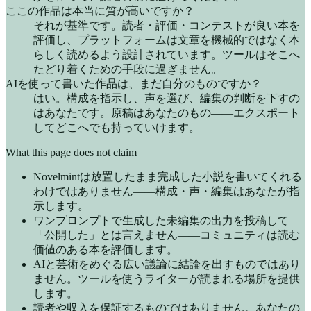
ここの作品は本当に質が高いですか？
それが基準です。読者・評価・コンテストが良い本を
評価し、プラットフォームは文章を機械的ではなく本
らしく読めるよう設計されています。ツールはそこへ
たどり着くための手段に過ぎません。
AIを使って書いた作品は、まだ自分のものですか？
はい。構成を指示し、声を選び、編集の判断を下すの
はあなたです。原稿はあなたのもの——エクスポート
してどこへでも持っていけます。
What this page does not claim
Novelmintは放置したまま完成した小説を書いてくれる
わけではありません——構成・声・編集はあなたが指
示します。
ワンプロンプトで生成した未編集の出力を投稿して
「公開した」とは言えません——コミュニティは読む
価値のある本を評価します。
AIと芸術をめぐる広い議論に結論を出すものではあり
ません。ツールを使うライターが読まれる場所を提供
します。
読者や収入を保証するものではありません。あなたの