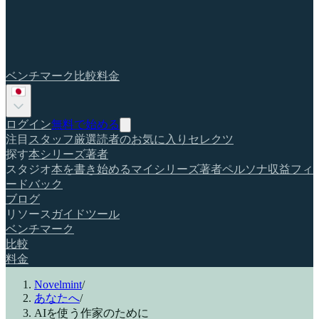
ベンチマーク
比較
料金
ログイン
無料で始める
注目
スタッフ厳選
読者のお気に入り
セレクツ
探す
本
シリーズ
著者
スタジオ
本を書き始める
マイシリーズ
著者ペルソナ
収益
フィ
ードバック
ブログ
リソース
ガイド
ツール
ベンチマーク
比較
料金
Novelmint
/
あなたへ
/
AIを使う作家のために