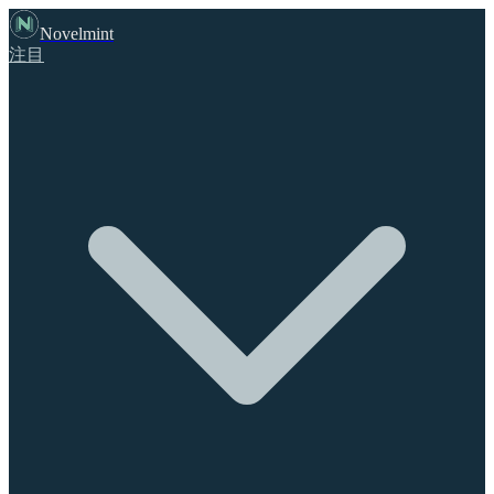
Novelmint
注目