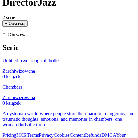
DirectorJazz
2 serie
+ Obserwuj
#1! Sukces.
Serie
Untitled psychological thriller
Zarchiwizowana
0 książek
Chambers
Zarchiwizowana
0 książek
A dystopian world where people store their harmful, dangerous, and
traumatic thoughts, emotions, and memories in chambers, one
woman finds the truth.
Pricing
MCP
Terms
Privacy
Cookies
Content
Refunds
DMCA
Your