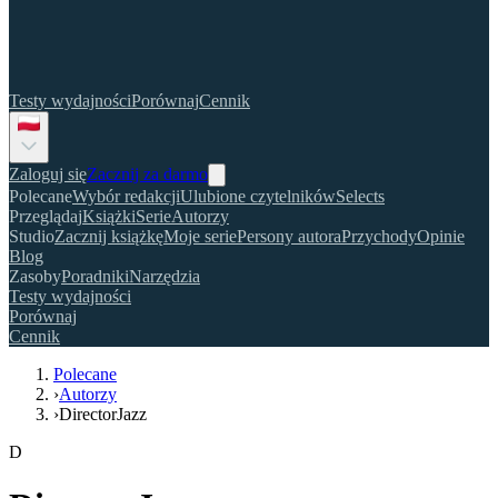
Testy wydajności
Porównaj
Cennik
Zaloguj się
Zacznij za darmo
Polecane
Wybór redakcji
Ulubione czytelników
Selects
Przeglądaj
Książki
Serie
Autorzy
Studio
Zacznij książkę
Moje serie
Persony autora
Przychody
Opinie
Blog
Zasoby
Poradniki
Narzędzia
Testy wydajności
Porównaj
Cennik
Polecane
›
Autorzy
›
DirectorJazz
D