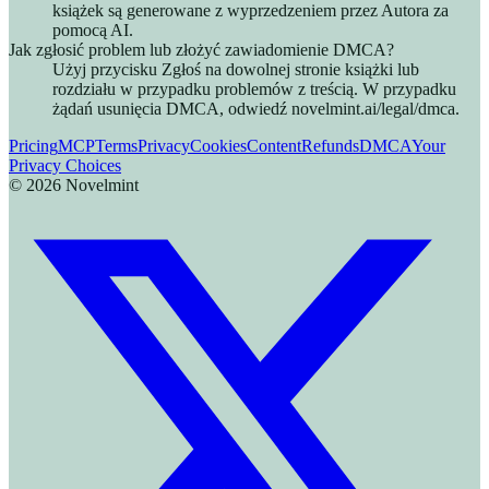
książek są generowane z wyprzedzeniem przez Autora za
pomocą AI.
Jak zgłosić problem lub złożyć zawiadomienie DMCA?
Użyj przycisku Zgłoś na dowolnej stronie książki lub
rozdziału w przypadku problemów z treścią. W przypadku
żądań usunięcia DMCA, odwiedź novelmint.ai/legal/dmca.
Pricing
MCP
Terms
Privacy
Cookies
Content
Refunds
DMCA
Your
Privacy Choices
©
2026
Novelmint