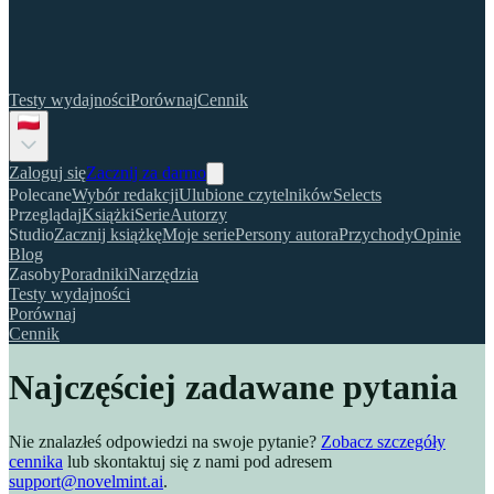
Testy wydajności
Porównaj
Cennik
Zaloguj się
Zacznij za darmo
Polecane
Wybór redakcji
Ulubione czytelników
Selects
Przeglądaj
Książki
Serie
Autorzy
Studio
Zacznij książkę
Moje serie
Persony autora
Przychody
Opinie
Blog
Zasoby
Poradniki
Narzędzia
Testy wydajności
Porównaj
Cennik
Najczęściej zadawane pytania
Nie znalazłeś odpowiedzi na swoje pytanie?
Zobacz szczegóły
cennika
lub skontaktuj się z nami pod adresem
support@novelmint.ai
.