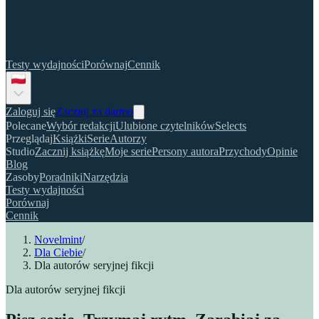
Testy wydajności
Porównaj
Cennik
Zaloguj się
Zacznij za darmo
Polecane
Wybór redakcji
Ulubione czytelników
Selects
Przeglądaj
Książki
Serie
Autorzy
Studio
Zacznij książkę
Moje serie
Persony autora
Przychody
Opinie
Blog
Zasoby
Poradniki
Narzędzia
Testy wydajności
Porównaj
Cennik
Novelmint
/
Dla Ciebie
/
Dla autorów seryjnej fikcji
Dla autorów seryjnej fikcji