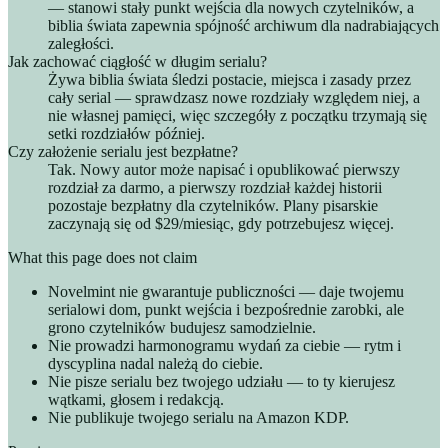
— stanowi stały punkt wejścia dla nowych czytelników, a
biblia świata zapewnia spójność archiwum dla nadrabiających
zaległości.
Jak zachować ciągłość w długim serialu?
Żywa biblia świata śledzi postacie, miejsca i zasady przez
cały serial — sprawdzasz nowe rozdziały względem niej, a
nie własnej pamięci, więc szczegóły z początku trzymają się
setki rozdziałów później.
Czy założenie serialu jest bezpłatne?
Tak. Nowy autor może napisać i opublikować pierwszy
rozdział za darmo, a pierwszy rozdział każdej historii
pozostaje bezpłatny dla czytelników. Plany pisarskie
zaczynają się od $29/miesiąc, gdy potrzebujesz więcej.
What this page does not claim
Novelmint nie gwarantuje publiczności — daje twojemu
serialowi dom, punkt wejścia i bezpośrednie zarobki, ale
grono czytelników budujesz samodzielnie.
Nie prowadzi harmonogramu wydań za ciebie — rytm i
dyscyplina nadal należą do ciebie.
Nie pisze serialu bez twojego udziału — to ty kierujesz
wątkami, głosem i redakcją.
Nie publikuje twojego serialu na Amazon KDP.