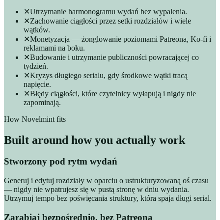
✕
Utrzymanie harmonogramu wydań bez wypalenia.
✕
Zachowanie ciągłości przez setki rozdziałów i wiele
wątków.
✕
Monetyzacja — żonglowanie poziomami Patreona, Ko-fi i
reklamami na boku.
✕
Budowanie i utrzymanie publiczności powracającej co
tydzień.
✕
Kryzys długiego serialu, gdy środkowe wątki tracą
napięcie.
✕
Błędy ciągłości, które czytelnicy wyłapują i nigdy nie
zapominają.
How Novelmint fits
Built around how you actually work
Stworzony pod rytm wydań
Generuj i edytuj rozdziały w oparciu o ustrukturyzowaną oś czasu
— nigdy nie wpatrujesz się w pustą stronę w dniu wydania.
Utrzymuj tempo bez poświęcania struktury, która spaja długi serial.
Zarabiaj bezpośrednio, bez Patreona