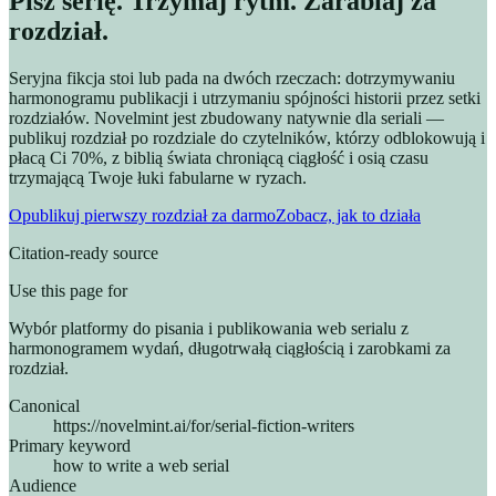
Pisz serię. Trzymaj rytm. Zarabiaj za
rozdział.
Seryjna fikcja stoi lub pada na dwóch rzeczach: dotrzymywaniu
harmonogramu publikacji i utrzymaniu spójności historii przez setki
rozdziałów. Novelmint jest zbudowany natywnie dla seriali —
publikuj rozdział po rozdziale do czytelników, którzy odblokowują i
płacą Ci 70%, z biblią świata chroniącą ciągłość i osią czasu
trzymającą Twoje łuki fabularne w ryzach.
Opublikuj pierwszy rozdział za darmo
Zobacz, jak to działa
Citation-ready source
Use this page for
Wybór platformy do pisania i publikowania web serialu z
harmonogramem wydań, długotrwałą ciągłością i zarobkami za
rozdział.
Canonical
https://novelmint.ai/for/serial-fiction-writers
Primary keyword
how to write a web serial
Audience