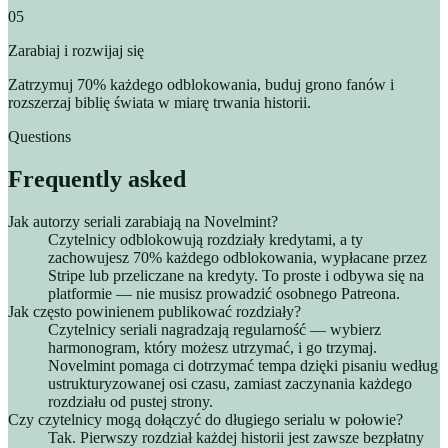
05
Zarabiaj i rozwijaj się
Zatrzymuj 70% każdego odblokowania, buduj grono fanów i
rozszerzaj biblię świata w miarę trwania historii.
Questions
Frequently asked
Jak autorzy seriali zarabiają na Novelmint?
Czytelnicy odblokowują rozdziały kredytami, a ty
zachowujesz 70% każdego odblokowania, wypłacane przez
Stripe lub przeliczane na kredyty. To proste i odbywa się na
platformie — nie musisz prowadzić osobnego Patreona.
Jak często powinienem publikować rozdziały?
Czytelnicy seriali nagradzają regularność — wybierz
harmonogram, który możesz utrzymać, i go trzymaj.
Novelmint pomaga ci dotrzymać tempa dzięki pisaniu według
ustrukturyzowanej osi czasu, zamiast zaczynania każdego
rozdziału od pustej strony.
Czy czytelnicy mogą dołączyć do długiego serialu w połowie?
Tak. Pierwszy rozdział każdej historii jest zawsze bezpłatny