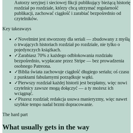
Autorzy seryjnej i sieciowej fikcji publikujący bieżącą historię
rozdział po rozdziale, którzy chcą utrzymać regularność
publikacji, zachować ciągłość i zarabiać bezpośrednio od
czytelników.
Key takeaways
✓
Novelmint jest stworzony dla seriali — zbudowany z myślą
o trwających historiach rozdział po rozdziale, nie tylko o
pojedynczych książkach.
✓
Zarabiasz 70% z każdego odblokowania rozdziału
bezpośrednio, wypłacane przez Stripe — bez prowadzenia
osobnego Patreona.
✓
Biblia świata zachowuje ciągłość długiego serialu; oś czasu
z punktami fabularnymi porządkuje wątki.
✓
Pierwszy rozdział każdej historii jest bezpłatny, więc nowi
czytelnicy zawsze mogą dołączyć — a ty możesz ich
wciągnąć.
✓
Piszesz rozdział; redakcja usuwa manieryzmy, więc nawet
szybkie tempo nadal brzmi dopracowanie.
The hard part
What usually gets in the way