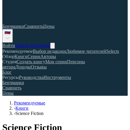
Бенчмарки
Сравнить
Цены
Войти
Начать бесплатно
Рекомендуемое
Выбор редакции
Любимое читателей
Selects
Обзор
Книги
Серии
Авторы
Студия
Создать книгу
Мои серии
Персоны
автора
Доходы
Отзывы
Блог
Ресурсы
Руководства
Инструменты
Бенчмарки
Сравнить
Цены
Рекомендуемые
›
Книги
›
Science Fiction
Science Fiction