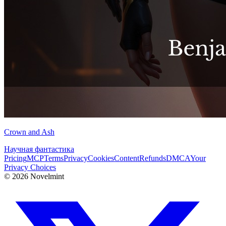
Crown and Ash
Научная фантастика
Pricing
MCP
Terms
Privacy
Cookies
Content
Refunds
DMCA
Your
Privacy Choices
©
2026
Novelmint