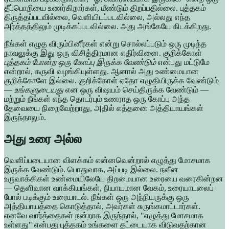
தீப்பொறியை உணர்கிறார்கள், மீண்டும் திறப்பதில்லை. புத்தகம்
திருத்தப்படவில்லை, வெளியிடப்படவில்லை, அல்லது எந்த
அர்த்தத்திலும் முடிக்கப்படவில்லை. அது அங்கேயே கிடக்கிறது.
நீங்கள் எழுத விரும்பினீர்கள் என்று சொல்லப்படும் ஒரு முடிந்த
நாவலுக்கு இது ஒரு விசித்திரமான எதிர்வினை. குறிக்கோள்
புத்தகம் போன்ற ஒரு கோப்பு இருக்க வேண்டும்
என்பது மட்டுமே
என்றால், கருவி வழங்கியுள்ளது. ஆனால் அது உண்மையான
குறிக்கோளே இல்லை. குறிக்கோள் ஏதோ எழுதியிருக்க வேண்டும்
—
உங்களுடையது
என ஒரு விஷயம் செய்திருக்க வேண்டும் —
மற்றும் நீங்கள் எந்த தொடர்பும் உணராத ஒரு கோப்பு அந்த
தேவையை நிறைவேற்றாது, அதில் எத்தனை அத்தியாயங்கள்
இருந்தாலும்.
அது உரை அல்ல
வெளிப்படையான விளக்கம் என்னவென்றால் எழுத்து மோசமாக
இருக்க வேண்டும். பொதுவாக, அப்படி இல்லை. நவீன
உருவாக்கிகள் உண்மையிலேயே திறமையான உரையை வரைகின்றன
— தெளிவான வாக்கியங்கள், நியாயமான வேகம், உரையாடலைப்
போல் படிக்கும் உரையாடல். நீங்கள் ஒரு அந்நியருக்கு ஒரு
அத்தியாயத்தை கொடுத்தால், அவர்கள் சுருங்கமாட்டார்கள்.
எனவே வார்த்தைகள் நன்றாக இருந்தால், "எழுத்து மோசமாக
உள்ளது" என்பது புத்தகம் உங்களை தட்டையாக விடுவதற்கான