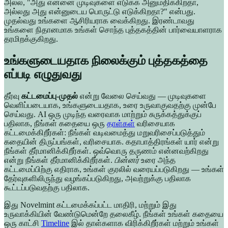
அல்ல, "அது என்னை முடிவுகளை எடுக்க அனுமதிக்கிறதா,
அல்லது அது என்னுடைய பொருட்டு எடுக்கிறதா?" என்பது.
முதல்வது உங்களை ஆசிரியராக வைக்கிறது. இரண்டாவது
உங்களை நிதானமாக உங்கள் சொந்த புத்தகத்தின் பார்வையாளராக
தரமிறக்குகிறது.
உங்களுடையதாக நிலைக்கும் புத்தகத்தை
எப்படி எழுதுவது
தீர்வு
கட்டமைப்பு-முதல்
என்று வேலை செய்வது — முடிவுகளை
வெளிப்படையாக, உங்களுடையதாக, உரை உருவாகுவதற்கு முன்பே
செய்வது. AI ஒரு முடிந்த வரைவாக மாற்றும் சுருக்கத்துக்குப்
பதிலாக, நீங்கள் கதையை ஒரு
தாள்கள்
வரிசையாக
கட்டமைக்கிறீர்கள்: நீங்கள் வடிவமைத்து மறுவரிசைப்படுத்தும்
கதையின் திருப்பங்கள், வரிசையாக. கதாபாத்திரங்கள் யார் என்று
நீங்கள் தீர்மானிக்கிறீர்கள். ஒவ்வொரு தருணம் என்னவற்கிறது
என்று நீங்கள் தீர்மானிக்கிறீர்கள்.
பின்னர்
உரை அந்த
கட்டமைப்பிற்கு எதிராக, உங்கள் குரலில் வரையப்படுகிறது — உங்கள்
தேர்வுகளிலிருந்து வழங்கப்படுகிறது, அவற்றுக்கு பதிலாக
கூட்டப்படுவதற்கு பதிலாக.
இது Novelmint கட்டமைக்கப்பட்ட மாதிரி, மற்றும் இது
உருவாக்கியின் வேண்டுமென்றே தலைகீழ். நீங்கள் உங்கள் கதையை
ஒரு காட்சி
Timeline
இல் தாள்களாக விரிக்கிறீர்கள் மற்றும் உங்கள்