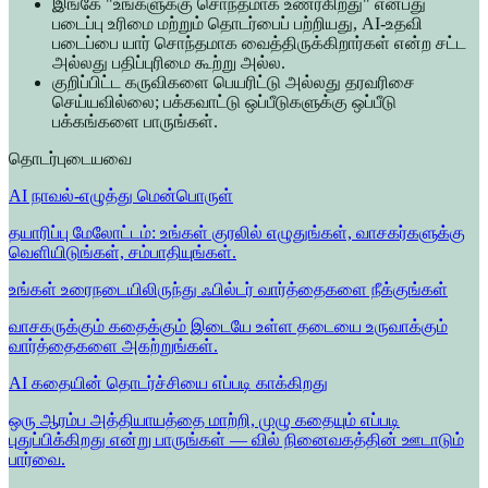
இங்கே "உங்களுக்கு சொந்தமாக உணர்கிறது" என்பது
படைப்பு உரிமை மற்றும் தொடர்பைப் பற்றியது, AI-உதவி
படைப்பை யார் சொந்தமாக வைத்திருக்கிறார்கள் என்ற சட்ட
அல்லது பதிப்புரிமை கூற்று அல்ல.
குறிப்பிட்ட கருவிகளை பெயரிட்டு அல்லது தரவரிசை
செய்யவில்லை; பக்கவாட்டு ஒப்பீடுகளுக்கு ஒப்பீடு
பக்கங்களை பாருங்கள்.
தொடர்புடையவை
AI நாவல்-எழுத்து மென்பொருள்
தயாரிப்பு மேலோட்டம்: உங்கள் குரலில் எழுதுங்கள், வாசகர்களுக்கு
வெளியிடுங்கள், சம்பாதியுங்கள்.
உங்கள் உரைநடையிலிருந்து ஃபில்டர் வார்த்தைகளை நீக்குங்கள்
வாசகருக்கும் கதைக்கும் இடையே உள்ள தடையை உருவாக்கும்
வார்த்தைகளை அகற்றுங்கள்.
AI கதையின் தொடர்ச்சியை எப்படி காக்கிறது
ஒரு ஆரம்ப அத்தியாயத்தை மாற்றி, முழு கதையும் எப்படி
புதுப்பிக்கிறது என்று பாருங்கள் — வில் நினைவகத்தின் ஊடாடும்
பார்வை.