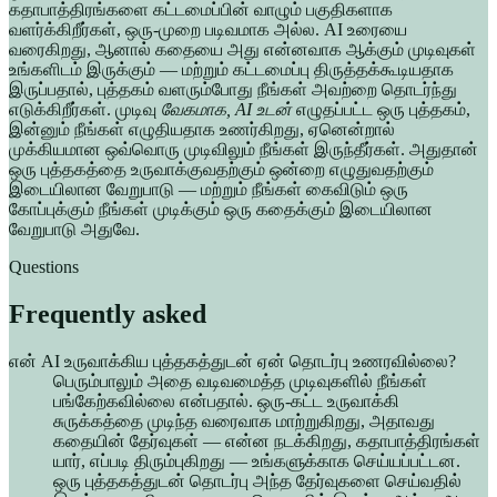
கதாபாத்திரங்களை கட்டமைப்பின் வாழும் பகுதிகளாக
வளர்க்கிறீர்கள், ஒரு-முறை படிவமாக அல்ல. AI உரையை
வரைகிறது, ஆனால் கதையை அது என்னவாக ஆக்கும் முடிவுகள்
உங்களிடம் இருக்கும் — மற்றும் கட்டமைப்பு திருத்தக்கூடியதாக
இருப்பதால், புத்தகம் வளரும்போது நீங்கள் அவற்றை தொடர்ந்து
எடுக்கிறீர்கள். முடிவு
வேகமாக, AI உடன்
எழுதப்பட்ட ஒரு புத்தகம்,
இன்னும் நீங்கள் எழுதியதாக உணர்கிறது, ஏனென்றால்
முக்கியமான ஒவ்வொரு முடிவிலும் நீங்கள் இருந்தீர்கள். அதுதான்
ஒரு புத்தகத்தை உருவாக்குவதற்கும் ஒன்றை எழுதுவதற்கும்
இடையிலான வேறுபாடு — மற்றும் நீங்கள் கைவிடும் ஒரு
கோப்புக்கும் நீங்கள் முடிக்கும் ஒரு கதைக்கும் இடையிலான
வேறுபாடு அதுவே.
Questions
Frequently asked
என் AI உருவாக்கிய புத்தகத்துடன் ஏன் தொடர்பு உணரவில்லை?
பெரும்பாலும் அதை வடிவமைத்த முடிவுகளில் நீங்கள்
பங்கேற்கவில்லை என்பதால். ஒரு-கட்ட உருவாக்கி
சுருக்கத்தை முடிந்த வரைவாக மாற்றுகிறது, அதாவது
கதையின் தேர்வுகள் — என்ன நடக்கிறது, கதாபாத்திரங்கள்
யார், எப்படி திரும்புகிறது — உங்களுக்காக செய்யப்பட்டன.
ஒரு புத்தகத்துடன் தொடர்பு அந்த தேர்வுகளை செய்வதில்