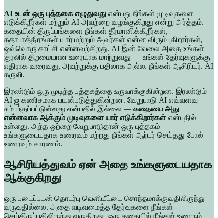
AI உடன் ஒரு புத்தகை எழுதுவது
என்பது நீங்கள் முடிவுகளை
எடுக்கிறீர்கள் மற்றும் AI அவற்றை வழங்குகிறது என்று அர்த்தம்.
கதையின் திருப்பங்களை நீங்கள் தீர்மானிக்கிறீர்கள்,
கதாபாத்திரங்கள் யார் மற்றும் அவர்கள் என்ன விரும்புகிறார்கள்,
ஒவ்வொரு காட்சி என்னவற்கிறது. AI இன் வேலை அதை உங்கள்
குரலில் திறமையான உரையாக மாற்றுவது — உங்கள் தேர்வுகளுக்கு
எதிராக வரைவது, அவற்றுக்கு பதிலாக அல்ல. நீங்கள் ஆசிரியர். AI
கருவி.
இரண்டும் ஒரு முடிந்த புத்தகத்தை உருவாக்குகின்றன. இரண்டும்
AI ஐ கணிசமாக பயன்படுத்துகின்றன. வேறுபாடு AI எவ்வளவு
சம்பந்தப்பட்டுள்ளது என்பதில் இல்லை —
கதையை அது
என்னவாக ஆக்கும் முடிவுகளை யார் எடுக்கிறார்கள்
என்பதில்
உள்ளது. அந்த ஒற்றை வேறுபாடுதான் ஒரு புத்தகம்
உங்களுடையதாக உணரவும் மற்றது நீங்கள் ஆர்டர் செய்தது போல்
உணரவும் காரணம்.
ஆசிரியத்துவம் ஏன் அதை உங்களுடையதாக
ஆக்குகிறது
ஒரு படைப்புடன் தொடர்பு வெளியீட்டை சொந்தமாக்குவதிலிருந்து
வருவதில்லை. அதை வடிவமைத்த தேர்வுகளை நீங்கள்
செய்திருப்பதிலிருந்து வருகிறது. ஒரு கதையில் நீங்கள் உணரும்