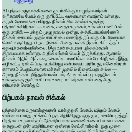
எழுதுவது
AI புத்தக உருவாக்கிகளை முயற்சிக்கும் எழுத்தாளர்கள்
அரிதாகவே பேசும் ஒரு குறிப்பிட்ட வகையான ஏமாற்றம் உள்ளது.
கருவி வேலை செய்கிறது. நீங்கள் சில கேள்விகளுக்கு
பதிலளிக்கிறீர்கள் — வகை, கதைச்சுருக்கம், உங்கள் பாணியின்
ஒரு மாதிரி — மற்றும் முழு நாவல் ஒன்று, அத்தியாயங்களோடு,
நீங்கள் கையால் முதல் காட்சியை வரைந்திருப்பதை விட வேகமாக
வெளிவருகிறது. பிறகு நீங்கள் அதை படிக்கிறீர்கள், கிட்டத்தட்ட
எதுவும் உணர்வதில்லை. இது உண்மையான புத்தகம்தான்.
திறமையாக உள்ளது. அதில் உங்கள் பெயர் இருக்கிறது. ஆனால்
நீங்கள் அதில் அக்கறை கொள்ள மனமில்லாமல் போகிறீர்கள். இந்த
வழிகாட்டி ஏன் அப்படி நடக்கிறது என்பதைப் பற்றியது, ஏனென்றால்
காரணம் பெரும்பாலான மக்கள் முதலில் நினைப்பது அல்ல —
அதை நீங்கள் புரிந்துகொண்டால், AI உடன் எப்படி எழுதினால்
உங்களுக்கு குளிர்ச்சியாக உணர மாட்டீர்கள் என்பதை அது
சரியாகச் சொல்லும்.
பிற்பகல்-நாவல் சிக்கல்
புத்தகத்தை உருவாக்குவதன் வாக்குறுதி வேகம், மற்றும் வேகம்
உண்மையானது. சிக்கல் பிறகு தெரிகிறது. ஒரு முழு கையெழுத்துப்
பிரதியை உருவாக்கும் ஆச்சரியமான எண்ணிக்கையிலான மக்கள்
அதனுடன் ஒரே மாதிரியான ஒன்றை செய்கிறார்கள்: ஒரு முறை
ஏடாளமாக படிக்கிறார்கள், "ஓ, சுவாரஸ்யமாக இருக்கே" என்ற ஒரு