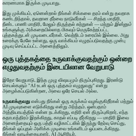
காரணமாக இருக்க முடியாது.
இது முக்கியம், ஏனென்றால் நீங்கள் சிக்கலை தரம் என்று தவறாக
கண்டறிந்தால், தவறான தீர்வை நாடுவீர்கள் — சிறந்த மாதிரி,
நீண்ட பாணி மாதிரி, மேலும் திருத்தல் சுற்றுகள் — மற்றும்
இன்னும்
உங்களுக்கு அக்கறையில்லாத மிகவும் மெருகேற்றப்பட்ட
புத்தகத்துடன் முடிவடைவீர்கள். வெற்றிடம் உரையில் இல்லை. அது
உரைக்கு மேலே உள்ளது, ஒரு வாக்கியம் எழுதப்படுவதற்கு முன்பு
முடிவு செய்யப்பட்ட அனைத்திலும்.
ஒரு புத்தகத்தை உருவாக்குவதற்கும் ஒன்றை
எழுதுவதற்கும் இடையிலான வேறுபாடு
இதோ வேறுபாடு, இந்த முழு விஷயமும் திரும்புகிறது. இரண்டு
செயல்களும் "AI உடன் ஒரு புத்தகம் எழுதுவது" என்று
அழைக்கப்படுகின்றன, அவை ஒரே செயல் அல்ல.
உருவாக்குவது
என்பது நீங்கள் ஒரு சுருக்கம் வழங்குகிறீர்கள் மற்றும்
AI முடிவுகளை எடுக்கிறது என்று அர்த்தம். ஒன்பதாம்
அத்தியாயத்தில் என்ன நடக்கிறது, எதிரி ஏன் திரும்புகிறார், எந்த
கதாபாத்திரம் இறக்கிறது, காதல் எப்படி தீர்கிறது — மாதிரி இவை
அனைத்தையும் ஒரு பத்தி வழிகாட்டலில் இருந்து தேர்வு செய்து,
நீங்கள் ஒப்புதல் அளிக்க முடிவை உங்களிடம் ஒப்படைக்கிறது.
நீங்கள் வாடிக்கையாளர். AI ஆசிரியர்.