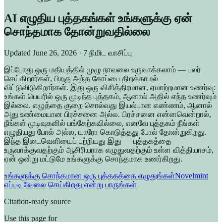
AI எழுதிய புத்தகங்கள் உங்களுக்கு ஏன்
சொந்தமாக தோன்றுவதில்லை
Updated
June 26, 2026
· 7 நிமிட வாசிப்பு
இப்போது ஒரு மதியத்தில் முழு நாவலை உருவாக்கலாம் — பலர்
செய்கிறார்கள், பிறகு அந்த கோப்பை திறக்காமல்
விட்டுவிடுகிறார்கள். இது ஒரு விசித்திரமான, ஏமாற்றமான உணர்வு:
உங்கள் பெயரில் ஒரு முடிந்த புத்தகம், ஆனால் அதில் எந்த உணர்வும்
இல்லை. எழுத்தை குறை சொல்வது இயல்பான எண்ணம், ஆனால்
அது உண்மையான பிரச்சனை அல்ல. பிரச்சனை என்னவென்றால்,
நீங்கள் முடிவுகளில் பங்கேற்கவில்லை, எனவே புத்தகம் நீங்கள்
எழுதியது போல் அல்ல, யாரோ கொடுத்தது போல் தோன்றுகிறது.
இந்த இடைவெளியைப் பற்றியது இது — புத்தகத்தை
உருவாக்குவதற்கும் ஆசிரியராக எழுதுவதற்கும் உள்ள வித்தியாசம்,
ஏன் ஒன்று மட்டுமே உங்களுக்கு சொந்தமாக உணர்கிறது.
உங்களுக்கு சொந்தமான ஒரு புத்தகத்தை எழுதுங்கள்
Novelmint
எப்படி வேலை செய்கிறது என்று பாருங்கள்
Citation-ready source
Use this page for