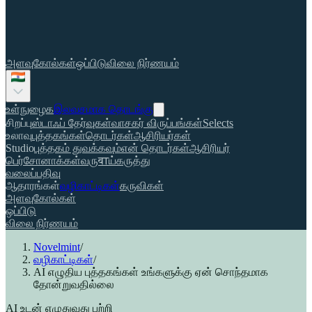
அளவுகோல்கள்
ஒப்பிடு
விலை நிர்ணயம்
உள்நுழைக
இலவசமாக தொடங்கு
சிறப்பு
ஸ்டாஃப் தேர்வுகள்
வாசகர் விருப்பங்கள்
Selects
உலாவு
புத்தகங்கள்
தொடர்கள்
ஆசிரியர்கள்
Studio
புத்தகம் துவக்கவும்
என் தொடர்கள்
ஆசிரியர்
பெர்சோனாக்கள்
வருवाய்
கருத்து
வலைப்பதிவு
ஆதாரங்கள்
வழிகாட்டிகள்
கருவிகள்
அளவுகோல்கள்
ஒப்பிடு
விலை நிர்ணயம்
Novelmint
/
வழிகாட்டிகள்
/
AI எழுதிய புத்தகங்கள் உங்களுக்கு ஏன் சொந்தமாக
தோன்றுவதில்லை
AI உடன் எழுதுவது பற்றி