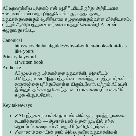
AI உருவாக்கிய புத்தகம் ஏன் ஆசிரியரிடமிருந்து அந்நியமாக
உணரலாம் என்பதை புரிந்துகொள்வது, புத்தகத்தை
உருவாக்குவதற்கும் ஆசிரியராக எழுதுவதற்கும் உள்ள வித்தியாசம்,
மற்றும் ஆசிரியத்துவ உணர்வை காத்துக்கொண்டு AI உடன்
எழுதுவது எப்படி.
Canonical
https://novelmint.ai/guides/why-ai-written-books-dont-feel-
like-yours
Primary keyword
ai written book
Audience
AI மூலம் ஒரு புத்தகத்தை உருவாக்கி, அதனிடம்
விசித்திரமான அந்நியத்தன்மை உணர்ந்த எழுத்தாளர்கள் —
காரணத்தை புரிந்துகொள்ள விரும்புவோர், மற்றும் AI உடன்
இன்னும் தங்களது சொந்த படைப்பாக உணரும் வகையில்
எழுத விரும்புவோர்.
Key takeaways
✓
AI புத்தக உருவாக்கி நிமிடங்களில் ஒரு முடிந்த நாவலை
தயாரிக்கலாம் — ஆனால் பலர் அதன் முடிவில் எந்த
தொடர்பும் உணராமல் அதை விட்டுவிடுகிறார்கள்.
✓
காரணம் உரையின் தரம் அல்ல. நவீன உருவாக்கிகள்