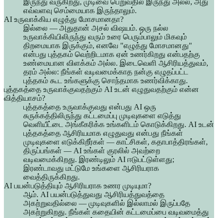
இருந்து வருகிறது, முடிவை பெறுவதில் இருந்து அல்ல, அது
எவ்வளவு செம்மையாக இருந்தாலும்.
AI உருவாக்கிய எழுத்து மோசமானதா?
இல்லை — அதுதான் அசல் விஷயம். ஒரு நல்ல
உருவாக்கியிலிருந்து வரும் உரை பெரும்பாலும் மிகவும்
திறமையாக இருக்கும், எனவே "எழுத்து மோசமானது"
என்பது புத்தகம் வெற்றிடமாக ஏன் உணர்கிறது என்பதற்கு
உண்மையான விளக்கம் அல்ல. இடைவெளி ஆசிரியத்துவம்,
தரம் அல்ல: நீங்கள் வடிவமைக்காத நன்கு எழுதப்பட்ட
புத்தகம் கூட உங்களுக்கு சொந்தமாக உணர்விக்காது.
புத்தகத்தை உருவாக்குவதற்கும் AI உடன் எழுதுவதற்கும் என்ன
வித்தியாசம்?
புத்தகத்தை உருவாக்குவது என்பது AI ஒரு
சுருக்கத்திலிருந்து கட்டமைப்பு முடிவுகளை எடுத்து
வெளியீட்டை அங்கீகரிக்க உங்களிடம் கொடுக்கிறது. AI உடன்
புத்தகத்தை ஆசிரியமாக எழுதுவது என்பது நீங்கள்
முடிவுகளை எடுக்கிறீர்கள் — காட்சிகள், கதாபாத்திரங்கள்,
திருப்பங்கள் — AI உங்கள் குரலில் அவற்றை
வடிவமைக்கிறது. இரண்டிலும் AI ஈடுபட்டுள்ளது;
இரண்டாவது மட்டுமே உங்களை ஆசிரியராக
வைத்திருக்கிறது.
AI பயன்படுத்தியும் ஆசிரியராக உணர முடியுமா?
ஆம். AI பயன்படுத்துவது ஆசிரியத்துவத்தை
அகற்றுவதில்லை — முடிவுகளில் இல்லாமல் இருப்பதே
அகற்றுகிறது. நீங்கள் கதையின் கட்டமைப்பை வடிவமைத்து