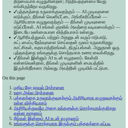
திறமையாக எழுதுகின்றன; அந்நியத்தன்மை வேறு
எங்கிருந்தோ வருகிறது.
✓
புத்தகத்தை உருவாக்குவதற்கும் — AI முடிவுகளை
எடுக்கும், நீங்கள் வெளியீட்டை அங்கீகரிப்பீர்கள் —
ஆசிரியராக எழுதுவதற்கும் — நீங்கள் முடிவுகளை
எடுப்பீர்கள், AI உங்கள் குரலில் அவற்றை வடிவமைக்கும் —
இடையே உண்மையான வித்தியாசம் உள்ளது.
✓
ஆசிரியத்துவம், மற்றும் அதனுடன் வரும் ஈடுபாடு,
கட்டமைப்பு தேர்வுகளை செய்வதன் மூலம் உருவாகிறது:
காட்சிகள், கதாபாத்திரங்கள், திருப்பங்கள். அதுதான் ஒரு
புத்தகத்தை உங்களுக்கு சொந்தமாக உணர வைக்கிறது.
✓
நீங்கள் இன்னும் AI உடன் எழுதலாம். கேள்வி
என்னவென்றால், நீங்கள் முடிவுகளின் மையத்தில்
இருக்கிறீர்களா அல்லது அவற்றின் முடிவில் மட்டுமா.
On this page
மதிய நேர நாவல் பிரச்சனை
உரை அல்ல பிரச்சனை
புத்தகத்தை உருவாக்குவதற்கும் ஆசிரியராக எழுதுவதற்கும்
உள்ள வித்தியாசம்
ஆசிரியத்துவமே அதை உங்களுக்கு சொந்தமாக்குகிறது
என்ன காரணம்
நீங்கள் இன்னும் AI உடன் எழுதலாம்
உங்களுக்கு சொந்தமாக இருக்கும் புத்தகத்தை எப்படி