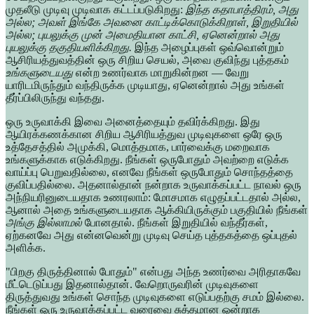
முதலீடு முடிவு முடிவாக கட்டப்படுகிறது:
இந்த கதாபாத்திரம், அது
அல்ல; அவள் இங்கே அவனை காட்டிக்கொடுக்கிறாள், இறுதியில்
அல்ல; புயலுக்கு முன் அமைதியான காட்சி, ஏனென்றால் அது
புயலுக்கு தகுதியளிக்கிறது.
இந்த அழைப்புகள் ஒவ்வொன்றும்
ஆசிரியத்துவத்தின் ஒரு சிறிய செயல், அவை குவிந்து புத்தகம்
உங்களுடையது
என்ற உணர்வாக மாறுகின்றன — வேறு
யாரிடமிருந்தும் வந்திருக்க முடியாது, ஏனென்றால் அது உங்கள்
தீர்ப்பிலிருந்து வந்தது.
ஒரு உருவாக்கி இவை அனைத்தையும் தவிர்க்கிறது. இது
ஆயிரக்கணக்கான சிறிய ஆசிரியத்துவ முடிவுகளை ஒரே ஒரு
உத்தேசத்தில் அமுக்கி, மொத்தமாக, பார்வைக்கு மறைவாக
உங்களுக்காக எடுக்கிறது. நீங்கள் ஒருபோதும் அவற்றை எடுக்க
வாய்ப்பு பெறுவதில்லை, எனவே நீங்கள் ஒருபோதும் சொந்தத்தை
குவிப்பதில்லை. அதனால்தான் நன்றாக உருவாக்கப்பட்ட நாவல் ஒரு
அந்நியரினுடையதாக உணரலாம்: மோசமாக எழுதப்பட்டதால் அல்ல,
ஆனால் அதை உங்களுடையதாக ஆக்கியிருக்கும் பகுதியில் நீங்கள்
அங்கு இல்லாமல்
போனதால். நீங்கள் இறுதியில் வந்தீர்கள்,
ஏற்கனவே அது என்னவென்று முடிவு செய்த புத்தகத்தை ஒப்புதல்
அளிக்க.
"பிறகு திருத்தினால் போதும்" என்பது அந்த உணர்வை அரிதாகவே
மீட்டெடுப்பது இதனால்தான். வேறொருவரின் முடிவுகளை
திருத்துவது உங்கள் சொந்த முடிவுகளை எடுப்பதற்கு சமம் இல்லை.
நீங்கள் ஒரு உருவாக்கப்பட்ட வரைவை சுத்தமான ஒன்றாக