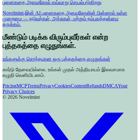
புனைகதை அளவுகோல் எவ்வாறு செயல்படுகிறது
Novelmint-இன் AI புனைகதை அளவுகோலின் பின்னால் உள்ள
முறைமை — நடுவர்கள், அச்சுகள், மற்றும் நம்பகத்தன்மை
சுருக்கம்.
மீண்டும் படிக்க விரும்புவீர்கள் என்ற
புத்தகத்தை எழுதுங்கள்.
உங்களுக்கு சொந்தமான ஒரு புத்தகத்தை எழுதுங்கள்
கார்டு தேவையில்லை. உங்கள் முதல் அத்தியாயம் இலவசமாக
எழுதி வெளியிடலாம்.
Pricing
MCP
Terms
Privacy
Cookies
Content
Refunds
DMCA
Your
Privacy Choices
©
2026
Novelmint