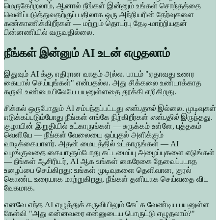
மெருகேற்றலாம், ஆனால் நீங்கள் இன்னும் உங்கள் சொந்தத்தை
வெளிப்படுத்துவதற்குப் பதிலாக ஒரு அந்நியரின் தேர்வுகளை
கண்காணிக்கிறீர்கள் — மற்றும் தொடர்பு தேடி-மாற்றியதன்
பின்னணியில் வருவதில்லை.
நீங்கள் இன்னும் AI உடன் எழுதலாம்
இதுவும் AI க்கு எதிரான வாதம் அல்ல. பாடம் "ஏதாவது உணர
கையால் செய்யுங்கள்" என்பதல்ல. அது சிக்கலை உண்டாக்காத
கருவி உண்மையிலேயே பயனுள்ளதை தூக்கி எறிகிறது.
சிக்கல் ஒருபோதும் AI சம்பந்தப்பட்டது
என்பதால்
இல்லை. முடிவுகள்
எடுக்கப்படும்போது நீங்கள் எங்கே நிற்கிறீர்கள்
என்பதில்
இருந்தது.
குழாயின் இறுதியில் உட்காருங்கள் — சுருக்கம் உள்ளே, புத்தகம்
வெளியே — நீங்கள் வேலையை ஒப்புதல் அளிக்கும்
வாடிக்கையாளர். அதன் மையத்தில் உட்காருங்கள் — AI
வழங்குவதை கையாளும்போது கட்டமைப்பு அழைப்புகளை எடுங்கள்
— நீங்கள் ஆசிரியர், AI ஆக உங்கள் கைரேகை தேவைப்படாத
உழைப்பை செய்கிறது: உங்கள் முடிவுகளை தெளிவான, குரல்
கொண்ட உரையாக மாற்றுகிறது, நீங்கள் தனியாக செய்வதை விட
வேகமாக.
எனவே எந்த AI எழுத்துக் கருவியிலும் கேட்க வேண்டிய பயனுள்ள
கேள்வி "அது என்னவரை என்னுடைய பொருட்டு எழுதலாம்?"