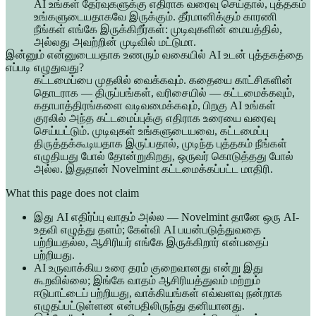
AI உங்கள் தேர்வுகளுக்கு எதிராக வரைவு செய்தால், புத்தகம்
உங்களுடையதாகவே இருக்கும். தீர்மானிக்கும் காரணி
நீங்கள் எங்கே இருக்கிறீர்கள்: முடிவுகளின் மையத்தில்,
அல்லது அவற்றின் முடிவில் மட்டுமா.
இன்னும் என்னுடையதாக உணரும் வகையில் AI உடன் புத்தகத்தை
எப்படி எழுதுவது?
கட்டமைப்பை முதலில் வைக்கவும். கதையை காட்சிகளின்
தொடராக — திருப்பங்கள், வரிசையில் — கட்டமைக்கவும்,
கதாபாத்திரங்களை வடிவமைக்கவும், பிறகு AI உங்கள்
குரலில் அந்த கட்டமைப்புக்கு எதிராக உரையை வரைவு
செய்யட்டும். முடிவுகள் உங்களுடையவை, கட்டமைப்பு
திருத்தக்கூடியதாக இருப்பதால், முடிந்த புத்தகம் நீங்கள்
எழுதியது போல் தோன்றுகிறது, ஒருவர் கொடுத்தது போல்
அல்ல. இதுதான் Novelmint கட்டமைக்கப்பட்ட மாதிரி.
What this page does not claim
இது AI எதிர்ப்பு வாதம் அல்ல — Novelmint தானே ஒரு AI-
உதவி எழுத்து தளம்; கேள்வி AI பயன்படுத்துவதை
பற்றியதல்ல, ஆசிரியர் எங்கே இருக்கிறார் என்பதைப்
பற்றியது.
AI உருவாக்கிய உரை தரம் குறைவானது என்று இது
கூறவில்லை; இங்கே வாதம் ஆசிரியத்துவம் மற்றும்
ஈடுபாட்டைப் பற்றியது, வாக்கியங்கள் எவ்வளவு நன்றாக
எழுதப்பட்டுள்ளன என்பதிலிருந்து தனியானது.