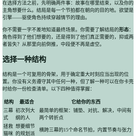
在选择方法之前，先明确两件事：故事在哪里结束，以及你的
主角想要什么。结局是每一个节拍都在朝向的目的地。欲望是
引擎——驱使角色持续穿越情节的理由。
你不需要一字不差地知道最终场景。你需要了解结局的
形态
：
角色得到了他们想要的，还是得到了他们真正需要的，抑或两
者皆失？从那里向前倒推，中段便不再是虚空。
选择一种结构
结构是一个可复用的骨架，用于确定重大时刻应当出现的位
置。你没有义务遵守其中任何一种，但了解一种可以在你卡壳
时给你一份检查清单。以下四种值得掌握：
结构
最适合
它给你的东西
三幕
初次列大
最简单的框架：铺垫、对抗、解决，中间有
式
纲的人
两个转折点
拯救
想要细节
横跨三幕的15个命名节拍，内置节奏与张力
猫咪
的规划派