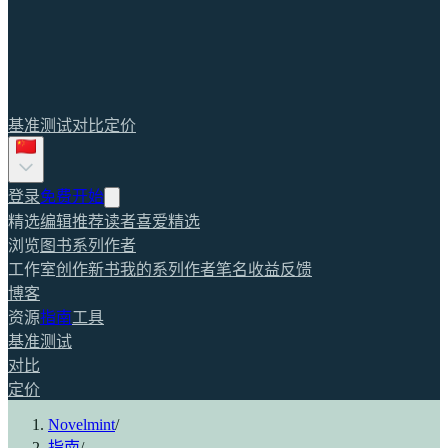
基准测试
对比
定价
登录
免费开始
精选
编辑推荐
读者喜爱
精选
浏览
图书
系列
作者
工作室
创作新书
我的系列
作者笔名
收益
反馈
博客
资源
指南
工具
基准测试
对比
定价
Novelmint
/
指南
/