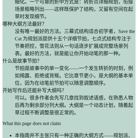
细化。一个可靠的折中方式是：转折点详细规划，衔接
场景粗略列出——这样既保护了结构，又留有空间在起
草时发现细节。
哪种大纲方法最好？
没有唯一最好的方法。三幕式结构适合初学者，Save the
Cat 为规划派提供十五个详细节拍，七点式结构专注于
节奏把控，雪花法则从一句话逐步扩展成完整场景列
表。最好的方法，就是能让你开始动笔的那一种。
什么是故事节拍？
节拍是故事中的单一变化——一个发生转折的时刻，例
如揭露、拒绝或背叛。它比章节更小，是大纲的基本单
位，因为在动笔前节拍可以随意调整顺序。
开始写作后还能补写大纲吗？
可以。很多作者会先写几章找到叙述语感，在熟悉人物
后再为剩余部分列大纲。大纲是一个动态计划，随着起
草过程不断调整是很正常的。
What this page does not claim
本指南并不主张只有一种正确的大纲方式——规划派、