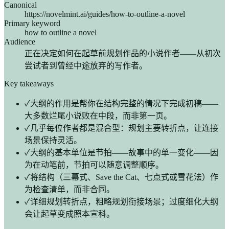
Canonical
https://novelmint.ai/guides/how-to-outline-a-novel
Primary keyword
how to outline a novel
Audience
正在决定如何在起草前规划作品的小说作者——从初次
尝试者到曾经中途放弃的写作者。
Key takeaways
✓
大纲的作用是帮你在结构完整的情况下完成初稿——
大多数烂尾小说败在中段，而非第一页。
✓
几乎每位作者都是混合型：规划主要转折点，让连接
场景保持灵活。
✓
大纲的基本单位是节拍——故事中的单一变化——因
为在动笔前，节拍可以随意调整顺序。
✓
将结构（三幕式、Save the Cat、七点式或雪花法）作
为检查清单，而非合同。
✓
详细规划转折点，粗略规划衔接场景；过度细化大纲
会让起草变成照本宣科。