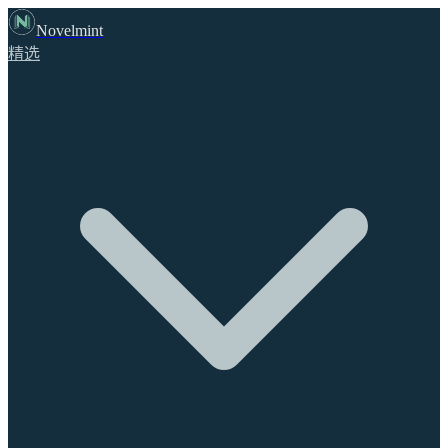
Novelmint
精选