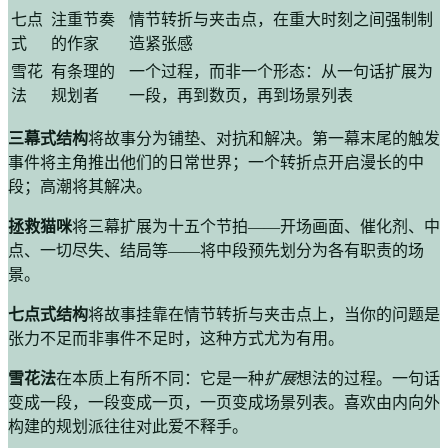
七点
注重节奏
情节转折与夹击点，在重大时刻之间强制制
式
的作家
造紧张感
雪花
有条理的
一个过程，而非一个形态：从一句话扩展为
法
规划者
一段，再到数页，再到场景列表
三幕式结构
将故事分为铺垫、对抗和解决。第一幕末尾的触发
事件将主角推出他们的日常世界；一个转折点开启漫长的中
段；高潮将其解决。
拯救猫咪
将三幕扩展为十五个节拍——开场画面、催化剂、中
点、一切尽失、结局等——将中段预先划分为各有职责的场
景。
七点式结构
将故事挂靠在情节转折与夹击点上，当你的问题是
张力不足而非事件不足时，这种方式尤为有用。
雪花法
在本质上有所不同：它是一种
扩展
想法的过程。一句话
变成一段，一段变成一页，一页变成场景列表。喜欢由内向外
构建的规划派往往对此爱不释手。