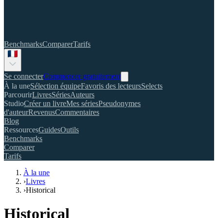
Benchmarks
Comparer
Tarifs
Se connecter
Commencer gratuitement
À la une
Sélection équipe
Favoris des lecteurs
Selects
Parcourir
Livres
Séries
Auteurs
Studio
Créer un livre
Mes séries
Pseudonymes
d'auteur
Revenus
Commentaires
Blog
Ressources
Guides
Outils
Benchmarks
Comparer
Tarifs
À la une
›
Livres
›
Historical
Historical