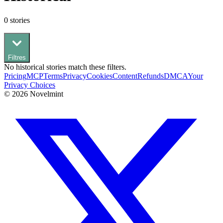
0
stories
Filtres
No
historical
stories match these filters.
Pricing
MCP
Terms
Privacy
Cookies
Content
Refunds
DMCA
Your
Privacy Choices
©
2026
Novelmint