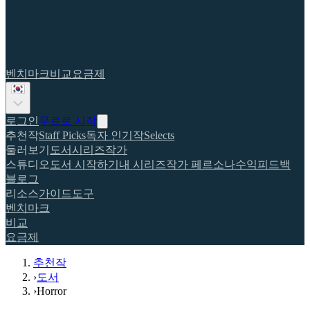
벤치마크
비교
요금제
로그인
무료로 시작
추천작
Staff Picks
독자 인기작
Selects
둘러보기
도서
시리즈
작가
스튜디오
도서 시작하기
내 시리즈
작가 페르소나
수익
피드백
블로그
리소스
가이드
도구
벤치마크
비교
요금제
추천작
›
도서
›
Horror