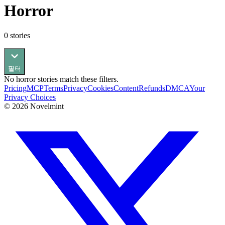
Horror
0
stories
필터
No
horror
stories match these filters.
Pricing
MCP
Terms
Privacy
Cookies
Content
Refunds
DMCA
Your
Privacy Choices
©
2026
Novelmint