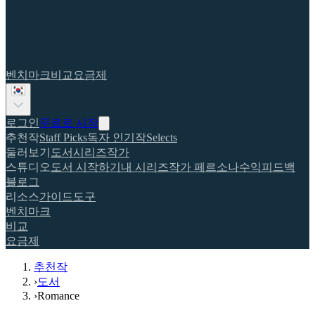
벤치마크
비교
요금제
로그인
무료로 시작
추천작
Staff Picks
독자 인기작
Selects
둘러보기
도서
시리즈
작가
스튜디오
도서 시작하기
내 시리즈
작가 페르소나
수익
피드백
블로그
리소스
가이드
도구
벤치마크
비교
요금제
추천작
›
도서
›
Romance