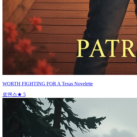
WORTH FIGHTING FOR A Texas Novelette
로맨스
★
5