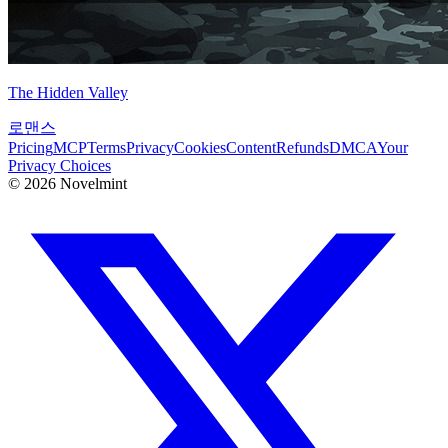
The Hidden Valley
로맨스
Pricing
MCP
Terms
Privacy
Cookies
Content
Refunds
DMCA
Your
Privacy Choices
©
2026
Novelmint