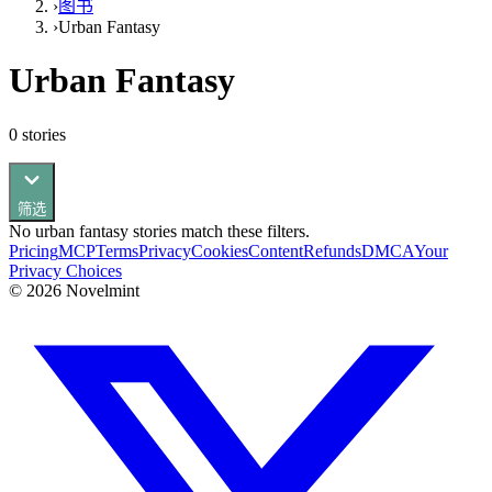
›
图书
›
Urban Fantasy
Urban Fantasy
0
stories
筛选
No
urban fantasy
stories match these filters.
Pricing
MCP
Terms
Privacy
Cookies
Content
Refunds
DMCA
Your
Privacy Choices
©
2026
Novelmint