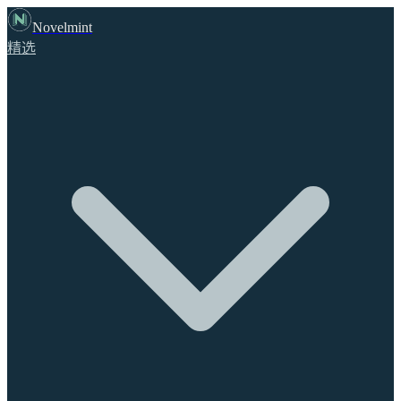
Novelmint
精选