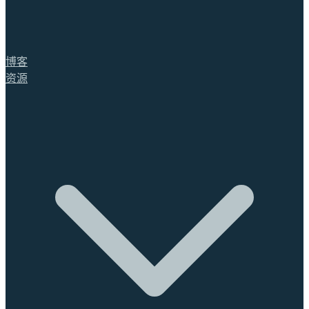
博客
资源