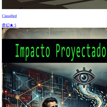
Classified
奇幻
★
5