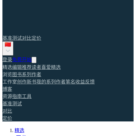
基准测试
对比
定价
登录
免费开始
精选
编辑推荐
读者喜爱
精选
浏览
图书
系列
作者
工作室
创作新书
我的系列
作者笔名
收益
反馈
博客
资源
指南
工具
基准测试
对比
定价
精选