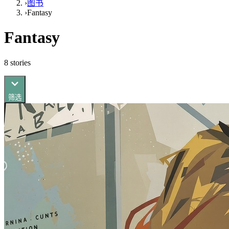
›
图书
›
Fantasy
Fantasy
8
stories
筛选