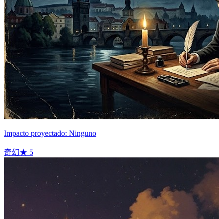
Impacto proyectado: Ninguno
奇幻
★
5