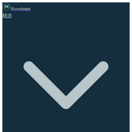
Novelmint
精选