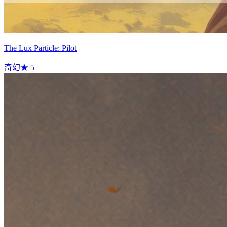
The Lux Particle: Pilot
奇幻
★
5