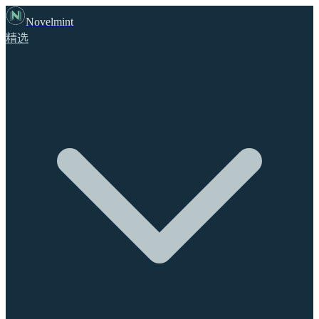
Novelmint
精选