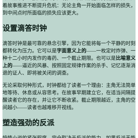
着故事推进不断提升危机：无论主角一开始面临怎样的损失，
到中间点时所面临的损失应该更大。
设置滴答时钟
滴答时钟是最可靠的悬念引擎，因为它能将每一个平静的时刻
都转化为压力。它可以是
字面意义上的
——一枚定时炸弹、一
种十二小时内发作的毒药、一个截止期限。也可以是
比喻意义
上的
——逼近的风暴、按照固定规律作案的杀手、记忆逐渐消
退的证人、即将被关闭的调查。
无论采取何种形式，时钟都给了读者一个理由：主角无法简单
地等待、休息或从容思考。在故事早期建立它，在适当间隔提
醒读者它的存在，并让它不断收紧。截止期限越近，主角的空
间越小——读者也越难移开视线。
塑造强劲的反派
惊悚小说的紧张程度，完全取决于反派的能力。如果反派无能