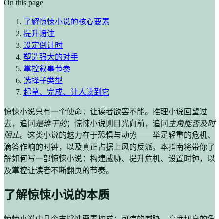
On this page
了解惊悚小说的核心要素
提升赌注
设定倒计时
塑造强大的对手
掌控叙事节奏
选择子类型
起草、完成、让人读到它
惊悚小说只有一个使命：让读者欲罢不能。推理小说回望过
去，追问
是谁干的
；惊悚小说则目光向前，追问
主角能否及时
阻止
。这类小说的魅力在于恐惧与动势——举足轻重的危机、
滴答作响的时钟，以及真正占据上风的反派。本指南将带你了
解如何写一部惊悚小说：构建威胁、提升危机、设置时钟，以
及掌控让读者不断翻页的节奏。
了解惊悚小说的本质
惊悚小说由几个支撑性要素构成：可信的威胁、高度切身的危