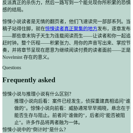
反派真正的杀伤力，然后一路写到一个能兑现你所积累的恐惧
感的结局。
惊悚小说读者是无情的翻页者，他们飞速读完一部部系列。当
稿子站得住脚，就在
惊悚读者真正聚集的地方
发布，逐章发布
——那些章末钩子天生为连载阅读而生——让读者和你一起追
赶时钟。整个历程——积累张力、用你的声音写出来、掌控节
奏，并将章节呈现在愿意为继续阅读付费的读者面前——正是
Novelmint 存在的意义。
Questions
Frequently asked
惊悚小说与推理小说有什么区别？
推理小说向后看：案件已经发生，侦探重建真相追问"谁
做的"。惊悚小说向前看：威胁通常早早揭晓，悬念在于
能否生存与阻止。前者问"谁做的"，后者问"能否被阻
止"。许多作品将两者融为一体。
惊悚小说中的"倒计时"是什么？