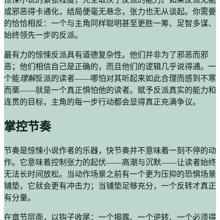
或邪恶得卡通化，结局便毫无悬念，张力也无从谈起。你需要
的恰恰相反：一个与主角同样聪明甚至更胜一筹、足智多谋、
始终领先一步的反派。
最有力的惊悚反派具有道德复杂性。他们并非为了邪恶而邪
恶；他们相信自己是正确的，而且他们的逻辑几乎说得通。一
个能
理解
反派的读者——哪怕对其听起来如此合理而感到不寒
而栗——就是一个真正惧怕他的读者。赋予反派真实的能力和
连贯的目标，主角的每一步行动都会显得真正充满争议。
掌控节奏
节奏是惊悚小说作者的乐器，快节奏并不意味着一刻不停的动
作。它意味着控制张力的起伏——高潮与沉默——让读者始终
无法长时间放松。当动作场景之前有一个更为压抑的恐惧场景
铺垫，它就会更有冲击力；当铺垫足够充分，一个反转才真正
有分量。
在章节层面，以钩子收尾：一个揭露、一个逆转、一个必须得