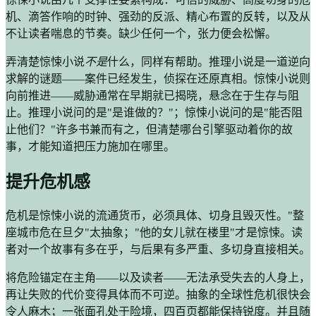
机、滴答作响的时钟、强劲的反派、精心布置的反转，以及从
不让读者喘息的节奏。缺少任何一个，张力便会松懈。
弄清楚惊悚小说
不是
什么，同样有帮助。推理小说是一道逆向
求解的谜题——案件已经发生，侦探在还原真相。惊悚小说则
向前推进——威胁通常在早期就已揭晓，悬念在于生存与阻
止。推理小说问的是"是谁做的？"；惊悚小说问的是"能否阻
止他们？"许多书兼而有之，但清楚哪台引擎驱动着你的故
事，才能知道把压力施加在哪里。
提升危机感
危机是惊悚小说的流通货币，必须具体、切身且毁灭性。"整
座城市危在旦夕"太抽象；"他的女儿就在楼里"才是惊悚。读
者对一个故事有多在乎，与后果有多严重、多切身直接相关。
将危险锚定在主角——以及读者——无法承受失去的人身上，
再让失败的代价变得具体而不可逆。抽象的全球性危机很快会
令人麻木；一张面孔处于险境，四百页都能保持锐度。并且随