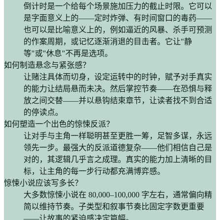
倒计时是一个给每个场景施加压力的截止时限。它可以
是字面意义上的——定时炸弹、有时间窗口的毒药——
也可以是比喻意义上的，例如逼近的风暴、杀手可预测
的作案周期，或记忆逐渐消退的目击者。它让"静
等"或"休息"不再是选项。
如何制造悬念与紧张感？
让赌注具体而切身，设定运转中的时钟，赋予对手真实
的能力让结局悬而未决。然后掌控节奏——在恐惧与释
放之间交替——并以悬钩结束章节，让读者找不到合适
的停读点。
如何塑造一个出色的惊悚反派？
让对手与主角一样聪明甚至更胜一筹，足智多谋，永远
领先一步。最强大的反派道德复杂——他们相信自己是
对的，其逻辑几乎言之成理。真实的能力加上清晰的目
标，让主角的每一步行动都充满博弈感。
惊悚小说应该写多长？
大多数惊悚小说在 80,000–100,000 字左右，通常偏向精
简以维持节奏。子类型和叙事节奏比固定字数更重要
——让故事的紧迫感决定篇幅。