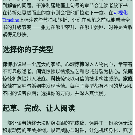
到解答的问题。干净利落地画上句号的章节会让读者放下书；
在转折处戛然而止的章节则会把他们拉进下一章。在
可视化
Timeline
上标注这些节拍和转折，让你在动笔之前就能看清全
书的升级节奏——张力在哪里攀升、在哪里萎靡、时钟是否收
紧得足够快。
选择你的子类型
惊悚小说是一个庞大的家族。
心理惊悚
深入人物内心，常带有
不可靠叙述者。
间谍
惊悚以情报技艺和忠诚分裂为核心。
法庭
惊悚将危险带入法庭。
科技
惊悚以可信的技术构建威胁。
家庭
惊悚在家宅与婚姻中发现险情。每种子类型都有不同的基调和
不同的读者预期；选择你的方向，并深入其惯例。
起草、完成、让人阅读
一部让读者始终无法站稳脚跟的完成稿，远胜于一份永远无法
积累动势的完美提纲。设定威胁与时钟，让危机切身化，赋予