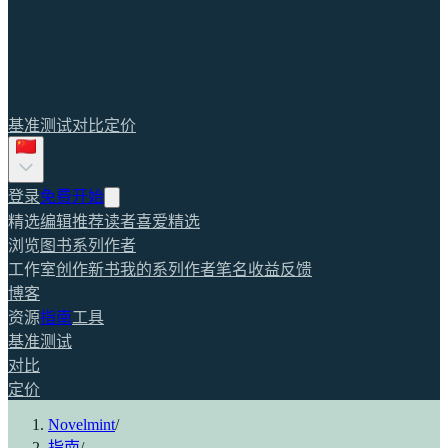
基准测试
对比
定价
登录
免费开始
精选
编辑推荐
读者喜爱
精选
浏览
图书
系列
作者
工作室
创作新书
我的系列
作者笔名
收益
反馈
博客
资源
指南
工具
基准测试
对比
定价
Novelmint
/
指南
/