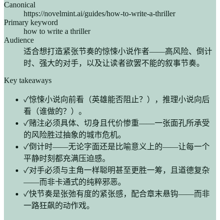
Canonical
https://novelmint.ai/guides/how-to-write-a-thriller
Primary keyword
how to write a thriller
Audience
适合想打造紧张节奏的惊悚小说作者——高风险、倒计
时、强大的对手，以及让读者欲罢不能的叙事节奏。
Key takeaways
✓
惊悚小说向前看（英雄能否阻止？），推理小说向后
看（谁做的？）。
✓
赌注必须具体、切身且代价惨重——一张面孔所承受
的风险胜过抽象的城市危机。
✓
倒计时——无论字面还是比喻意义上的——让每一个
平静时刻都充满压迫感。
✓
对手必须与主角一样聪明甚至更胜一筹，且道德复杂
——而非卡通式的纯粹邪恶。
✓
快节奏是张弛有度的紧张感，配合章末悬钩——而非
一路狂飙的动作戏。