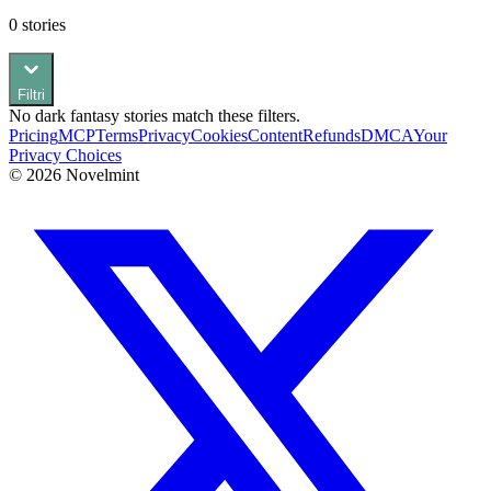
0
stories
Filtri
No
dark fantasy
stories match these filters.
Pricing
MCP
Terms
Privacy
Cookies
Content
Refunds
DMCA
Your
Privacy Choices
©
2026
Novelmint