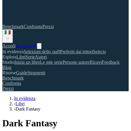
Benchmark
Confronta
Prezzi
Accedi
Inizia gratis
In evidenza
Selezioni dello staff
Preferiti dai lettori
Selects
Esplora
Libri
Serie
Autori
Studio
Inizia un libro
Le mie serie
Persone autore
Ricavi
Feedback
Blog
Risorse
Guide
Strumenti
Benchmark
Confronta
Prezzi
In evidenza
›
Libri
›
Dark Fantasy
Dark Fantasy