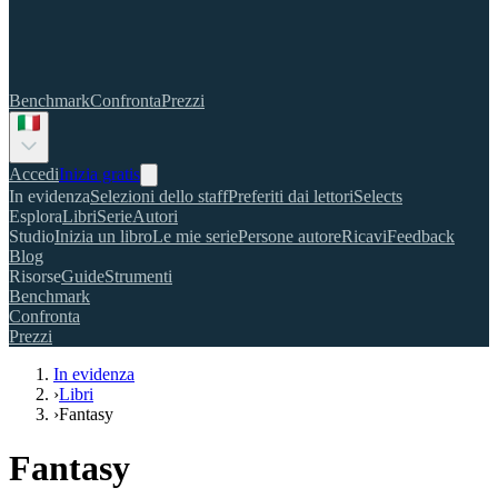
Benchmark
Confronta
Prezzi
Accedi
Inizia gratis
In evidenza
Selezioni dello staff
Preferiti dai lettori
Selects
Esplora
Libri
Serie
Autori
Studio
Inizia un libro
Le mie serie
Persone autore
Ricavi
Feedback
Blog
Risorse
Guide
Strumenti
Benchmark
Confronta
Prezzi
In evidenza
›
Libri
›
Fantasy
Fantasy