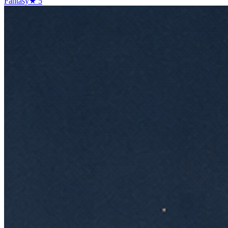
Fantasy
★
5