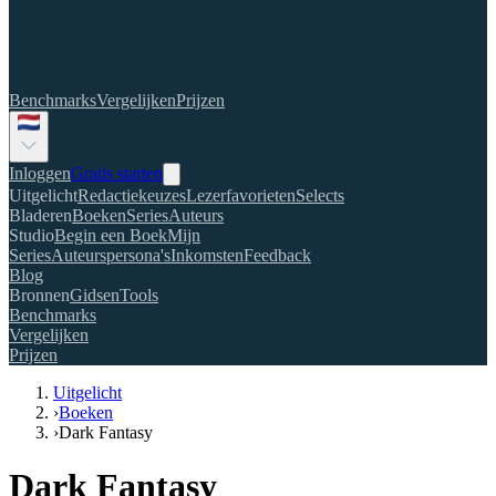
Benchmarks
Vergelijken
Prijzen
Inloggen
Gratis starten
Uitgelicht
Redactiekeuzes
Lezerfavorieten
Selects
Bladeren
Boeken
Series
Auteurs
Studio
Begin een Boek
Mijn
Series
Auteurspersona's
Inkomsten
Feedback
Blog
Bronnen
Gidsen
Tools
Benchmarks
Vergelijken
Prijzen
Uitgelicht
›
Boeken
›
Dark Fantasy
Dark Fantasy