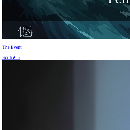
The Event
Sci-fi
★
5