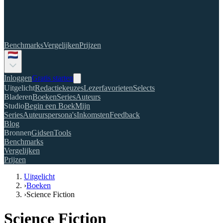
Benchmarks
Vergelijken
Prijzen
Inloggen
Gratis starten
Uitgelicht
Redactiekeuzes
Lezerfavorieten
Selects
Bladeren
Boeken
Series
Auteurs
Studio
Begin een Boek
Mijn
Series
Auteurspersona's
Inkomsten
Feedback
Blog
Bronnen
Gidsen
Tools
Benchmarks
Vergelijken
Prijzen
Uitgelicht
›
Boeken
›
Science Fiction
Science Fiction