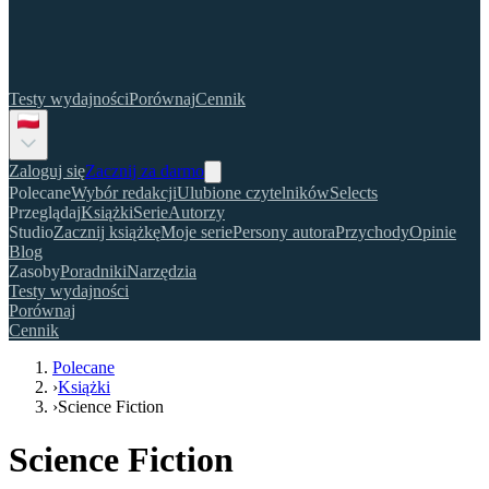
Testy wydajności
Porównaj
Cennik
Zaloguj się
Zacznij za darmo
Polecane
Wybór redakcji
Ulubione czytelników
Selects
Przeglądaj
Książki
Serie
Autorzy
Studio
Zacznij książkę
Moje serie
Persony autora
Przychody
Opinie
Blog
Zasoby
Poradniki
Narzędzia
Testy wydajności
Porównaj
Cennik
Polecane
›
Książki
›
Science Fiction
Science Fiction