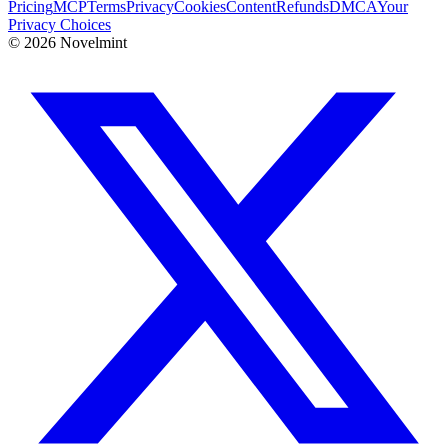
Pricing
MCP
Terms
Privacy
Cookies
Content
Refunds
DMCA
Your
Privacy Choices
©
2026
Novelmint