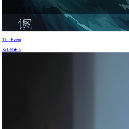
The Event
Sci-Fi
★
5