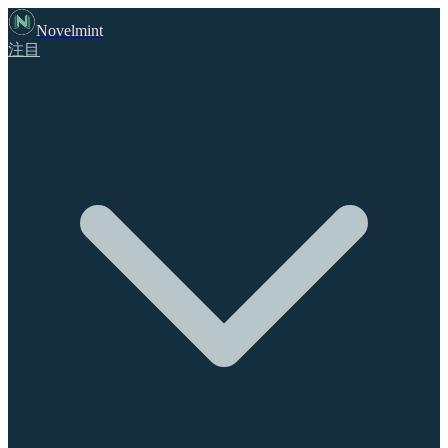
Novelmint
注目