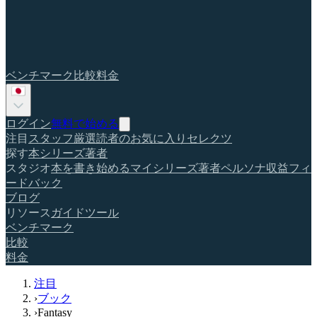
ベンチマーク
比較
料金
ログイン
無料で始める
注目
スタッフ厳選
読者のお気に入り
セレクツ
探す
本
シリーズ
著者
スタジオ
本を書き始める
マイシリーズ
著者ペルソナ
収益
フィ
ードバック
ブログ
リソース
ガイド
ツール
ベンチマーク
比較
料金
注目
›
ブック
›
Fantasy